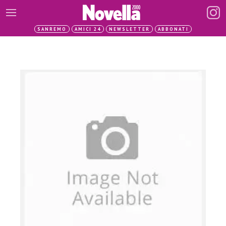
SANREMO
AMICI 24
NEWSLETTER
ABBONATI