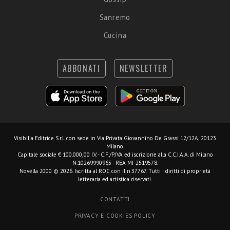
Sanremo
Cucina
ABBONATI
NEWSLETTER
Visibilia Editrice S.r.l.
con sede in Via Privata Giovannino De Grassi 12/12A, 20123
Milano.
Capitale sociale € 100.000,00 I.V. - C.F./P.IVA ed iscrizione alla C.C.I.A.A. di Milano
N.10269990965 - REA MI-2519578.
Novella 2000 © 2026. Iscritta al ROC con il n.37767. Tutti i diritti di proprietà
letteraria ed artistica riservati.
CONTATTI
PRIVACY E COOKIES POLICY