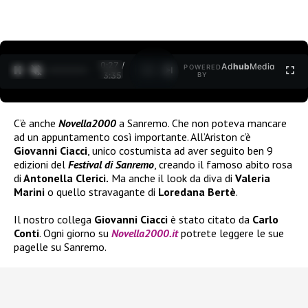
0:27 /
Ad
hub
Media
POWERED
1
/
2
3:35
BY
C’è anche
Novella2000
a Sanremo. Che non poteva mancare
ad un appuntamento così importante. All’Ariston c’è
Giovanni Ciacci
, unico costumista ad aver seguito ben 9
edizioni del
Festival di Sanremo
, creando il famoso abito rosa
di
Antonella Clerici.
Ma anche il look da diva di
Valeria
Marini
o quello stravagante di
Loredana Bertè
.
Il nostro collega
Giovanni Ciacci
è stato citato da
Carlo
Conti
. Ogni giorno su
Novella2000.it
potrete leggere le sue
pagelle su Sanremo.