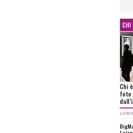
CHI
Chi 
foto
dall
LUCREZ
BigMa
Lazze