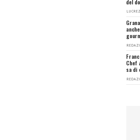
del d
LUCREZ
Grana
anche
gour
REDAZI
Franc
Chef 
sa di
REDAZI