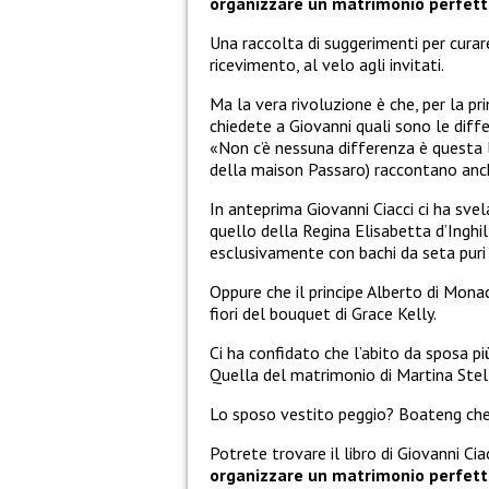
organizzare un matrimonio perfett
Una raccolta di suggerimenti per curar
ricevimento, al velo agli invitati.
Ma la vera rivoluzione è che, per la pri
chiedete a Giovanni quali sono le diff
«Non c’è nessuna differenza è questa la 
della maison Passaro) raccontano anche
In anteprima Giovanni Ciacci ci ha svel
quello della Regina Elisabetta d’Inghil
esclusivamente con bachi da seta puri 
Oppure che il principe Alberto di Mon
fiori del bouquet di Grace Kelly.
Ci ha confidato che l’abito da sposa più
Quella del matrimonio di Martina Ste
Lo sposo vestito peggio? Boateng che 
Potrete trovare il libro di Giovanni Cia
organizzare un matrimonio perfet