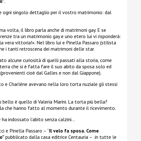
o”
.
e ogni singolo dettaglio per il vostro matrimonio: dal
ma volta, il libro parla anche di matrimoni gay. E se
erenze tra un matrimonio gay e uno etero lui vi risponderà:
vera vittoria!». Nel libro lui e Pinella Passaro (stilista
 i tanti retroscena dei matrimoni delle star.
ato alcune curiosità di quelli passati alla storia, come
terra che si è fatta fare il suo abito da sposa solo ed
(provenienti cioè dal Galles e non dal Giappone).
aco e
Charlène avevano nella loro torta nuziale gli stessi
 bello è quello di Valeria Marini. La torta più bella?
lla che hanno fatto al momento durante il ricevimento.
ha indossato l’abito senza calzini…
cci e Pinella Passaro – “
Il velo fa sposa. Come
to”
pubblicato dalla casa editrice Centauria – in tutte le