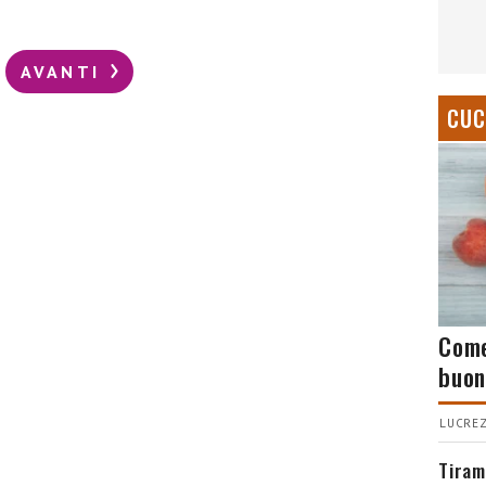
AVANTI
CUC
Come
buon
LUCREZ
Tiram