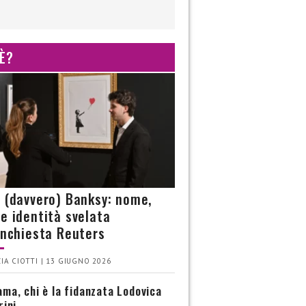
 È?
è (davvero) Banksy: nome,
 e identità svelata
’inchiesta Reuters
IA CIOTTI | 13 GIUGNO 2026
ma, chi è la fidanzata Lodovica
rini