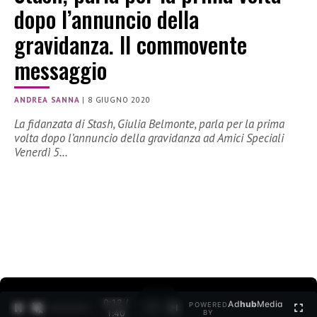
dopo l’annuncio della
gravidanza. Il commovente
messaggio
ANDREA SANNA
|
8 GIUGNO 2020
La fidanzata di Stash, Giulia Belmonte, parla per la prima
volta dopo l’annuncio della gravidanza ad Amici Speciali
Venerdì 5…
0:13 /
Ad
hub
Media
POWERED
1
/
2
1:40
BY