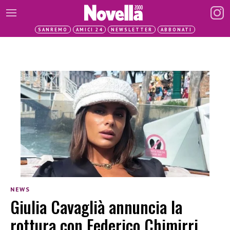
SANREMO
AMICI 24
NEWSLETTER
ABBONATI
NEWS
Giulia Cavaglià annuncia la
rottura con Federico Chimirri