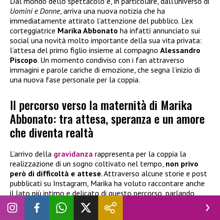
Dal mondo dello spettacolo e, in particolare, dall’universo di
Uomini e Donne
, arriva una nuova notizia che ha
immediatamente attirato l’attenzione del pubblico. L’ex
corteggiatrice
Marika Abbonato
ha infatti annunciato sui
social una novità molto importante della sua vita privata:
l’attesa del primo figlio insieme al compagno
Alessandro
Piscopo
. Un momento condiviso con i fan attraverso
immagini e parole cariche di emozione, che segna l’inizio di
una nuova fase personale per la coppia.
Il percorso verso la maternità di Marika
Abbonato: tra attesa, speranza e un amore
che diventa realtà
L’arrivo della
gravidanza
rappresenta per la coppia la
realizzazione di un sogno coltivato nel tempo,
non privo
però di difficoltà e attese
. Attraverso alcune storie e post
pubblicati su Instagram, Marika ha voluto raccontare anche
il lato più intimo e delicato di questo percorso, parlando
apertamente delle emozioni vissute. In uno dei suoi
messaggi ha scritto parole molto intense rivolgendosi al