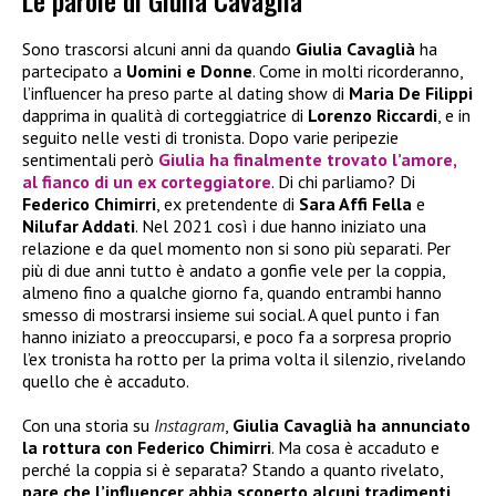
Le parole di Giulia Cavaglià
Sono trascorsi alcuni anni da quando
Giulia Cavaglià
ha
partecipato a
Uomini e Donne
. Come in molti ricorderanno,
l’influencer ha preso parte al dating show di
Maria De Filippi
dapprima in qualità di corteggiatrice di
Lorenzo Riccardi
, e in
seguito nelle vesti di tronista. Dopo varie peripezie
sentimentali però
Giulia
ha finalmente trovato l’amore,
al fianco di un ex corteggiatore
. Di chi parliamo? Di
Federico Chimirri
, ex pretendente di
Sara Affi Fella
e
Nilufar Addati
. Nel 2021 così i due hanno iniziato una
relazione e da quel momento non si sono più separati. Per
più di due anni tutto è andato a gonfie vele per la coppia,
almeno fino a qualche giorno fa, quando entrambi hanno
smesso di mostrarsi insieme sui social. A quel punto i fan
hanno iniziato a preoccuparsi, e poco fa a sorpresa proprio
l’ex tronista ha rotto per la prima volta il silenzio, rivelando
quello che è accaduto.
Con una storia su
Instagram
,
Giulia Cavaglià ha annunciato
la rottura con Federico Chimirri
. Ma cosa è accaduto e
perché la coppia si è separata? Stando a quanto rivelato,
pare che l’influencer abbia scoperto alcuni tradimenti