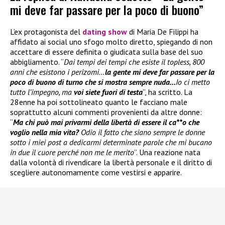
mi deve far passare per la poco di buono”
L’ex protagonista del
dating show
di Maria De Filippi ha
affidato ai social uno sfogo molto diretto, spiegando di non
accettare di essere definita o giudicata sulla base del suo
abbigliamento. “
Dai tempi dei tempi che esiste il topless, 800
anni che esistono i perizomi…
la gente mi deve far passare per la
poco di buono di turno che si mostra sempre nuda…
Io ci metto
tutto l’impegno, ma
voi siete fuori di testa
”, ha scritto. La
28enne ha poi sottolineato quanto le facciano male
soprattutto alcuni commenti provenienti da altre donne:
“
Ma chi può mai privarmi della libertà di essere il ca**o che
voglio nella mia vita?
Odio il fatto che siano sempre le donne
sotto i miei post a dedicarmi determinate parole che mi bucano
in due il cuore perché non me le merito
”. Una reazione nata
dalla volontà di rivendicare la libertà personale e il diritto di
scegliere autonomamente come vestirsi e apparire.