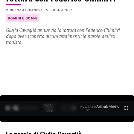
VINCENZO CHIANESE
|
5 GIUGNO 2023
UOMINI E DONNE
Giulia Cavaglià annuncia la rottura con Federico Chimirri
dopo aver scoperto alcuni tradimenti: le parole dell’ex
tronista
0:05 /
Ad
hub
Media
POWERED
1
/
2
1:40
BY