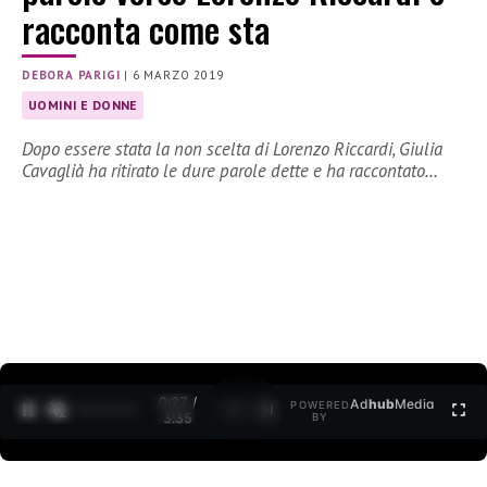
racconta come sta
DEBORA PARIGI
|
6 MARZO 2019
UOMINI E DONNE
Dopo essere stata la non scelta di Lorenzo Riccardi, Giulia
Cavaglià ha ritirato le dure parole dette e ha raccontato…
0:27 /
Ad
hub
Media
POWERED
1
/
2
3:35
BY