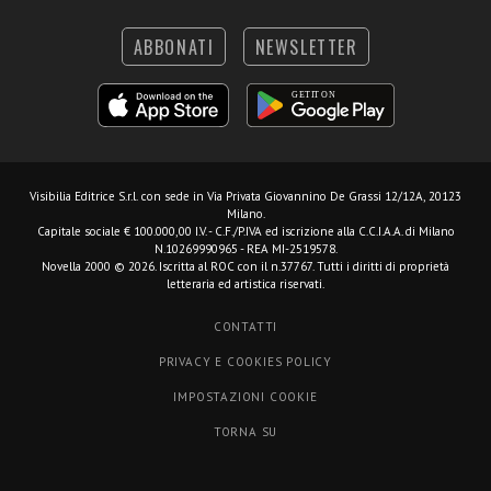
ABBONATI
NEWSLETTER
Visibilia Editrice S.r.l.
con sede in Via Privata Giovannino De Grassi 12/12A, 20123
Milano.
Capitale sociale € 100.000,00 I.V. - C.F./P.IVA ed iscrizione alla C.C.I.A.A. di Milano
N.10269990965 - REA MI-2519578.
Novella 2000 © 2026. Iscritta al ROC con il n.37767. Tutti i diritti di proprietà
letteraria ed artistica riservati.
CONTATTI
PRIVACY E COOKIES POLICY
IMPOSTAZIONI COOKIE
TORNA SU