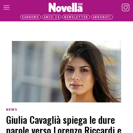
SANREMO
AMICI 24
NEWSLETTER
ABBONATI
NEWS
Giulia Cavaglià spiega le dure
parole verso Lorenzo Riccardi e