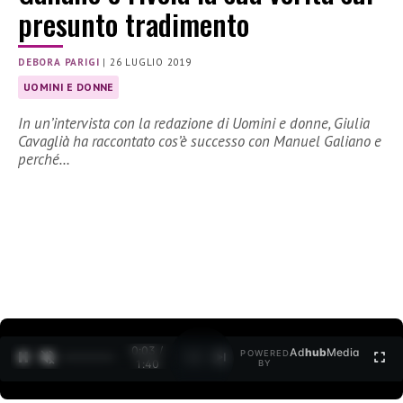
presunto tradimento
DEBORA PARIGI
|
26 LUGLIO 2019
UOMINI E DONNE
In un’intervista con la redazione di Uomini e donne, Giulia
Cavaglià ha raccontato cos’è successo con Manuel Galiano e
perché…
0:03 /
Ad
hub
Media
POWERED
1
/
2
1:40
BY