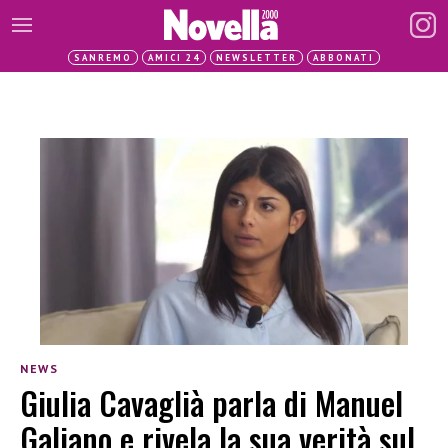
SANREMO
AMICI 24
NEWSLETTER
ABBONATI
NEWS
Giulia Cavaglià parla di Manuel
Galiano e rivela la sua verità sul