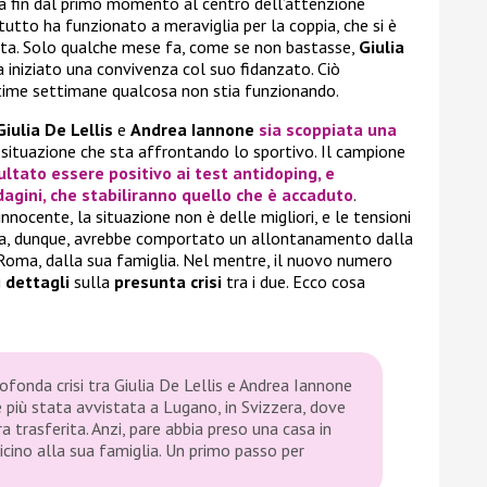
ita fin dal primo momento al centro dell’attenzione
tutto ha funzionato a meraviglia per la coppia, che si è
ata. Solo qualche mese fa, come se non bastasse,
Giulia
a iniziato una convivenza col suo fidanzato. Ciò
ime settimane qualcosa non stia funzionando.
Giulia De Lellis
e
Andrea Iannone
sia scoppiata una
a situazione che sta affrontando lo sportivo. Il campione
sultato essere positivo ai test antidoping, e
agini, che stabiliranno quello che è accaduto
.
 innocente, la situazione non è delle migliori, e le tensioni
sa, dunque, avrebbe comportato un allontanamento dalla
Roma, dalla sua famiglia. Nel mentre, il nuovo numero
i
dettagli
sulla
presunta crisi
tra i due. Ecco cosa
rofonda crisi tra Giulia De Lellis e Andrea Iannone
 è più stata avvistata a Lugano, in Svizzera, dove
era trasferita. Anzi, pare abbia preso una casa in
vicino alla sua famiglia. Un primo passo per