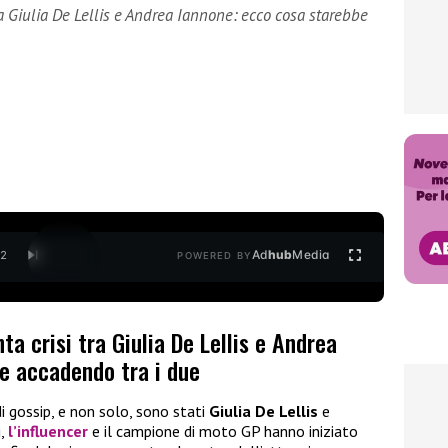
tra Giulia De Lellis e Andrea Iannone: ecco cosa starebbe
Ad
hub
Media
/
2
POWERED BY
nta crisi tra Giulia De Lellis e Andrea
e accadendo tra i due
di gossip, e non solo, sono stati
Giulia De Lellis
e
i,
l’influencer
e il campione di moto GP hanno iniziato