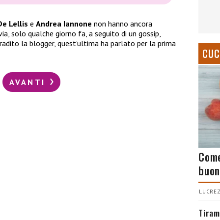
De Lellis
e
Andrea Iannone
non hanno ancora
via, solo qualche giorno fa, a seguito di un gossip,
radito la blogger, quest’ultima ha parlato per la prima
CUC
AVANTI
Come
buon
LUCREZ
Tiram