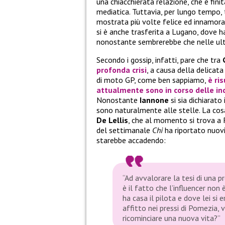
una chiacchierata relazione, che è fin
mediatica. Tuttavia, per lungo tempo, 
mostrata più volte felice ed innamor
si è anche trasferita a Lugano, dove h
nonostante sembrerebbe che nelle ult
Secondo i gossip, infatti, pare che tra
profonda
crisi
, a causa della delicat
di moto GP, come ben sappiamo,
è ri
attualmente sono in corso delle ind
Nonostante
Iannone
si sia dichiarato
sono naturalmente alle stelle. La co
De Lellis
, che al momento si trova a 
del settimanale
Chi
ha riportato nuov
starebbe accadendo:
“Ad avvalorare la tesi di una p
è il fatto che l’influencer non
ha casa il pilota e dove lei si 
affitto nei pressi di Pomezia, 
ricominciare una nuova vita?”