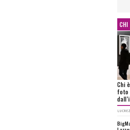
CHI
Chi 
foto
dall
LUCREZ
BigMa
Lazze