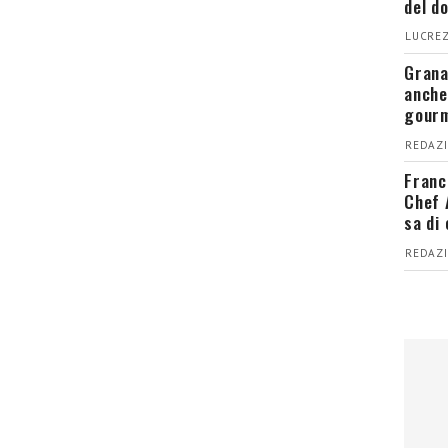
del d
LUCREZ
Grana
anche
gour
REDAZI
Franc
Chef 
sa di
REDAZI