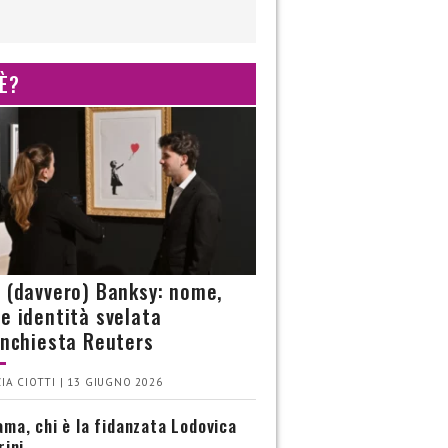
 È?
è (davvero) Banksy: nome,
 e identità svelata
’inchiesta Reuters
IA CIOTTI | 13 GIUGNO 2026
ma, chi è la fidanzata Lodovica
rini