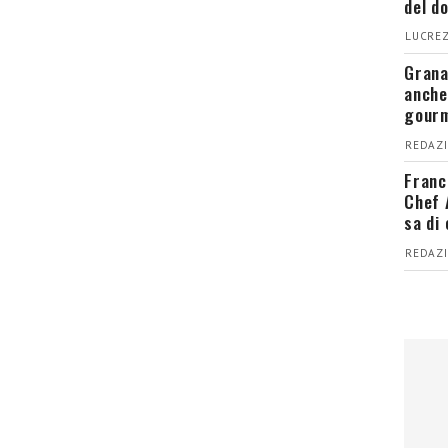
del d
LUCREZ
Grana
anche
gour
REDAZI
Franc
Chef 
sa di
REDAZI