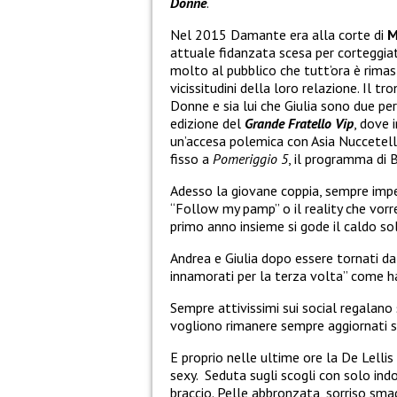
Donne
.
Nel 2015 Damante era alla corte di
M
attuale fidanzata scesa per corteggiato
molto al pubblico che tutt’ora è rimas
vicissitudini della loro relazione. Il tr
Donne e sia lui che Giulia sono due pe
edizione del
G
rande Fratello Vip
, dove 
un’accesa polemica con Asia Nuccetelli 
fisso a
Pomeriggio 5
, il programma di 
Adesso la giovane coppia, sempre impe
“Follow my pamp” o il reality che vorre
primo anno insieme si gode il caldo sole 
Andrea e Giulia dopo essere tornati da
innamorati per la terza volta” come ha
Sempre attivissimi sui social regalano
vogliono rimanere sempre aggiornati s
E proprio nelle ultime ore la De Lelli
sexy.
Seduta sugli scogli con solo indo
braccio. Pelle abbronzata, sorriso sma