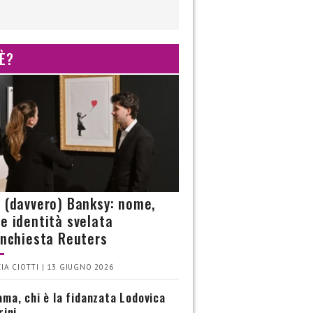
 È?
è (davvero) Banksy: nome,
 e identità svelata
’inchiesta Reuters
IA CIOTTI | 13 GIUGNO 2026
ma, chi è la fidanzata Lodovica
rini