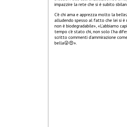
impazzire la rete che si è subito sbila
C’è chi ama e apprezza molto la bellezz
alludendo spesso al fatto che lei si è 
non è biodegradabile», «L’abbiamo cap
tempo c’è stato chi, non solo l’ha dife
scritto commenti d’ammirazione com
bella
😜😍
».