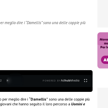
er meglio dire i “Damellis” sono una delle coppie più
Ad
hub
Media
/
2
POWERED BY
 per meglio dire i
“Damellis”
sono una delle coppie più
iovani che hanno seguito il loro percorso a
Uomini e