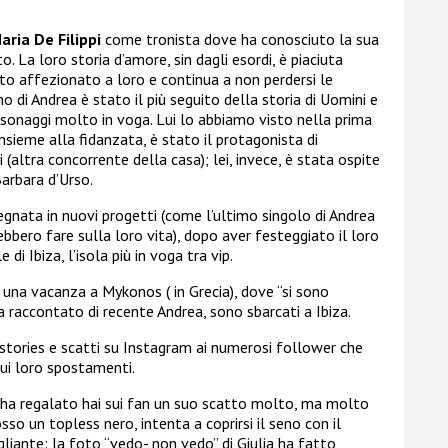
aria De Filippi
come tronista dove ha conosciuto la sua
. La loro storia d’amore, sin dagli esordi, è piaciuta
to affezionato a loro e continua a non perdersi le
ono di Andrea è stato il più seguito della storia di Uomini e
rsonaggi molto in voga. Lui lo abbiamo visto nella prima
insieme alla fidanzata, è stato il protagonista di
(altra concorrente della casa); lei, invece, è stata ospite
Barbara d’Urso.
gnata in nuovi progetti (come l’ultimo singolo di Andrea
bbero fare sulla loro vita), dopo aver festeggiato il loro
di Ibiza, l’isola più in voga tra vip.
 una vacanza a Mykonos ( in Grecia), dove “si sono
 raccontato di recente Andrea, sono sbarcati a Ibiza.
 stories e scatti su Instagram ai numerosi follower che
ui loro spostamenti.
s ha regalato hai sui fan un suo scatto molto, ma molto
sso un topless nero, intenta a coprirsi il seno con il
gliante: la foto “vedo- non vedo” di Giulia ha fatto