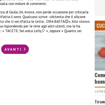
nciata con milioni di commenti.
a di Giulia chi, invece, non perde occasione per criticarla
rifatta il seno. Qualcuno scrive: «
Attenta che il silicone
ito che ti sei rifatta le tette…ORA BASTA
😌
». Allo stesso
CUC
sa rispondendo per le rime agli altri utenti, ma le ha
e: «
TACETE. Sei unica Lelly
🎈
», oppure » Quanto sei
AVANTI
Come
buon
LUCREZ
Tiram