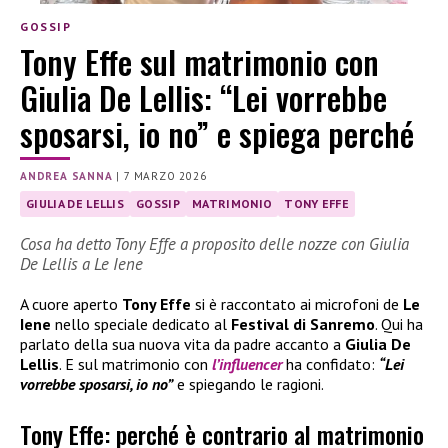
GOSSIP
Tony Effe sul matrimonio con
Giulia De Lellis: “Lei vorrebbe
sposarsi, io no” e spiega perché
ANDREA SANNA
|
7 MARZO 2026
GIULIA DE LELLIS
GOSSIP
MATRIMONIO
TONY EFFE
Cosa ha detto Tony Effe a proposito delle nozze con Giulia
De Lellis a Le Iene
A cuore aperto
Tony Effe
si è raccontato ai microfoni de
Le
Iene
nello speciale dedicato al
Festival di Sanremo
. Qui ha
parlato della sua nuova vita da padre accanto a
Giulia De
Lellis
. E sul matrimonio con
l’influencer
ha confidato:
“Lei
vorrebbe sposarsi, io no”
e spiegando le ragioni.
Tony Effe: perché è contrario al matrimonio