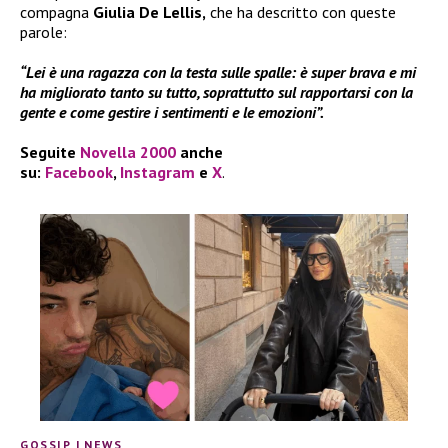
compagna
Giulia De Lellis,
che ha descritto con queste
parole:
“Lei è una ragazza con la testa sulle spalle: è super brava e mi
ha migliorato tanto su tutto, soprattutto sul rapportarsi con la
gente e come gestire i sentimenti e le emozioni”.
Seguite
Novella 2000
anche
su:
Facebook
,
Instagram
e
X
.
GOSSIP
|
NEWS