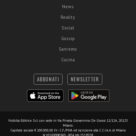
News
Reality
Social
Gossip
Sanremo
Cucina
ABBONATI
NEWSLETTER
Visibilia Editrice S.r.l.
con sede in Via Privata Giovannino De Grassi 12/12A, 20123
Milano.
Capitale sociale € 100.000,00 I.V. - C.F./P.IVA ed iscrizione alla C.C.I.A.A. di Milano
N.10269990965 - REA MI-2519578.