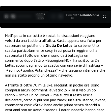
0:27 /
Ad
hub
Media
POWERED
1
/
2
3:35
BY
Nell’epoca in cui tutto è social, le discussioni viaggiano
veloci da una tastiera all’altra. Basta appena una foto per
scatenare un putiferio e
Giulia De Lellis
lo sa bene. Uno
scatto particolarmente sexy, in cui posa in reggiseno, ha
scatenato i follower, che si sono dati battaglia un
commento dopo l’altro. «BuongiornNO», ha scritto la De
Lellis, accompagnando lo scatto con una serie di hashtag –
“#sonno, #gonfia, #stanchezza” – che lasciano intendere che
non sia stato proprio un ottimo risveglio.
A fronte di oltre 70 mila like, raggiunti in poche ore, sono
comparsi alcuni commenti al vetriolo. «Ha il viso un po’
carino – scrive un follower – ma tutto il resto lascia
desiderare, certo di più non può fare»; un’altra utente, invece,
commenta così: «Stavi bene anche prima senza ritocchi a
vent’anni non ne avevi bisogno». I pareri negativi hanno dato