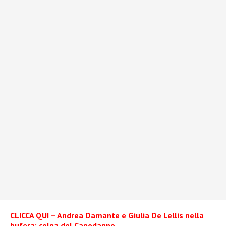
CLICCA QUI – Andrea Damante e Giulia De Lellis nella
bufera: colpa del Capodanno…