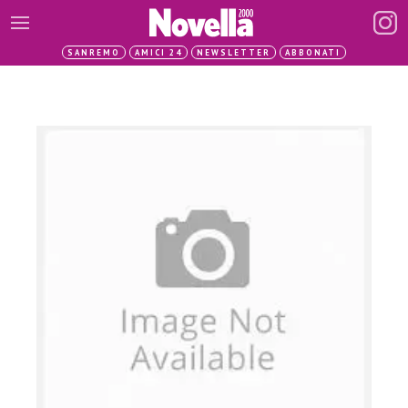
SANREMO
AMICI 24
NEWSLETTER
ABBONATI