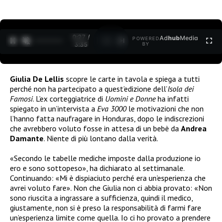
0:27 /
Ad
hub
Media
POWERED
1
/
2
3:35
BY
Giulia De Lellis
scopre le carte in tavola e spiega a tutti
perché non ha partecipato a quest’edizione dell’
Isola dei
Famosi
. L’ex corteggiatrice di
Uomini e Donne
ha infatti
spiegato in un’intervista a
Eva 3000
le motivazioni che non
l’hanno fatta naufragare in Honduras, dopo le indiscrezioni
che avrebbero voluto fosse in attesa di un bebè da
Andrea
Damante
. Niente di più lontano dalla verità.
«Secondo le tabelle mediche imposte dalla produzione io
ero e sono sottopeso», ha dichiarato al settimanale.
Continuando: «Mi è dispiaciuto perché era un’esperienza che
avrei voluto fare». Non che Giulia non ci abbia provato: «Non
sono riuscita a ingrassare a sufficienza, quindi il medico,
giustamente, non si è preso la responsabilità di farmi fare
un’esperienza limite come quella. Io ci ho provato a prendere