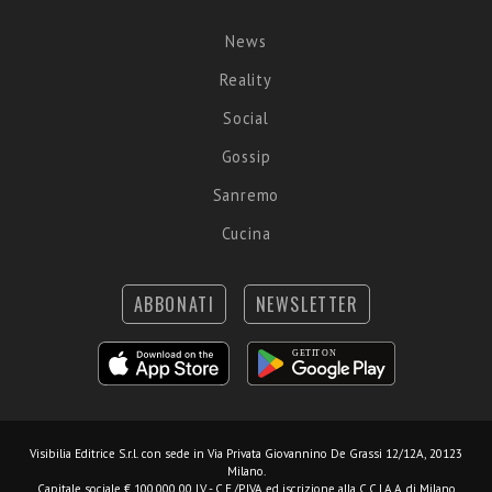
News
Reality
Social
Gossip
Sanremo
Cucina
ABBONATI
NEWSLETTER
Visibilia Editrice S.r.l.
con sede in Via Privata Giovannino De Grassi 12/12A, 20123
Milano.
Capitale sociale € 100.000,00 I.V. - C.F./P.IVA ed iscrizione alla C.C.I.A.A. di Milano