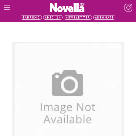
SANREMO
AMICI 24
NEWSLETTER
ABBONATI