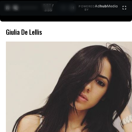
0:27 /
Ad
hub
Media
POWERED
1
/
2
3:35
BY
Giulia De Lellis