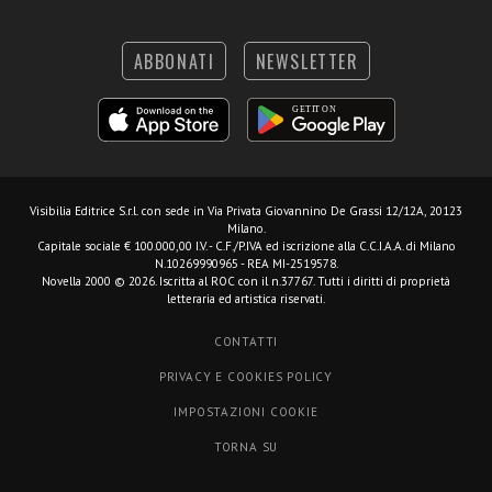
ABBONATI
NEWSLETTER
Visibilia Editrice S.r.l.
con sede in Via Privata Giovannino De Grassi 12/12A, 20123
Milano.
Capitale sociale € 100.000,00 I.V. - C.F./P.IVA ed iscrizione alla C.C.I.A.A. di Milano
N.10269990965 - REA MI-2519578.
Novella 2000 © 2026. Iscritta al ROC con il n.37767. Tutti i diritti di proprietà
letteraria ed artistica riservati.
CONTATTI
PRIVACY E COOKIES POLICY
IMPOSTAZIONI COOKIE
TORNA SU