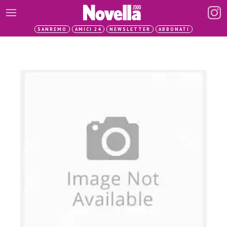
SANREMO
AMICI 24
NEWSLETTER
ABBONATI