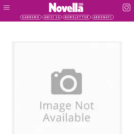
SANREMO
AMICI 24
NEWSLETTER
ABBONATI