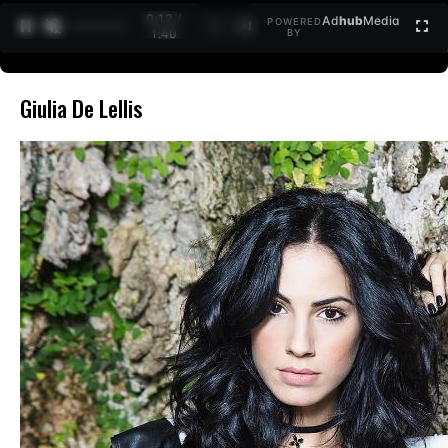
0:12 /
Ad
hub
Media
POWERED
1
/
2
1:40
BY
Giulia De Lellis