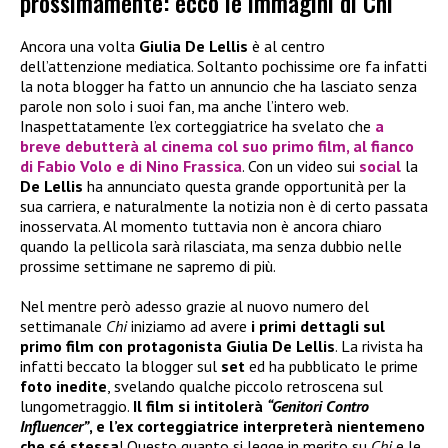
prossimamente: ecco le immagini di Chi
Ancora una volta
Giulia De Lellis
è al centro
dell’attenzione mediatica. Soltanto pochissime ore fa infatti
la nota blogger ha fatto un annuncio che ha lasciato senza
parole non solo i suoi fan, ma anche l’intero web.
Inaspettatamente l’ex corteggiatrice ha svelato che
a
breve
debutterà al cinema col suo primo film
, al fianco
di
Fabio Volo
e di
Nino Frassica
. Con un video sui
social
la
De Lellis
ha annunciato questa grande opportunità per la
sua carriera, e naturalmente la notizia non è di certo passata
inosservata. Al momento tuttavia non è ancora chiaro
quando la pellicola sarà rilasciata, ma senza dubbio nelle
prossime settimane ne sapremo di più.
Nel mentre però adesso grazie al nuovo numero del
settimanale
Chi
iniziamo ad avere
i primi dettagli sul
primo film con protagonista Giulia De Lellis
. La rivista ha
infatti beccato la blogger sul
set
ed ha pubblicato le prime
foto inedite
, svelando qualche piccolo retroscena sul
lungometraggio.
Il film si intitolerà
“Genitori Contro
Influencer”
, e l’ex corteggiatrice interpreterà nientemeno
che sé stessa
! Questo quanto si legge in merito su
Chi
e le