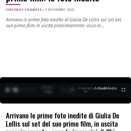
VINCENZO CHIANESE
|
3 DICEMBRE 2020
Arrivano le prime foto inedite di Giulia De Lellis sul set del
suo primo film, in uscita prossimamente: ecco le…
0:12 /
Ad
hub
Media
POWERED
1
/
2
1:40
BY
Arrivano le prime foto inedite di Giulia De
Lellis sul set del suo primo film, in uscita