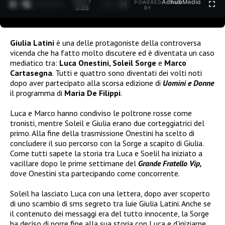
0:27 /
Ad
hub
Media
POWERED
1
/
2
3:35
BY
Giulia Latini
è una delle protagoniste della controversa
vicenda che ha fatto molto discutere ed è diventata un caso
mediatico tra:
Luca Onestini, Soleil Sorge
e
Marco
Cartasegna
. Tutti e quattro sono diventati dei volti noti
dopo aver partecipato alla scorsa edizione di
Uomini e Donne
il programma di
Maria De Filippi
.
Luca e Marco hanno condiviso le poltrone rosse come
tronisti, mentre Soleil e Giulia erano due corteggiatrici del
primo. Alla fine della trasmissione Onestini ha scelto di
concludere il suo percorso con la Sorge a scapito di Giulia.
Come tutti sapete la storia tra Luca e Soelil ha iniziato a
vacillare dopo le prime settimane del
Grande Fratello Vip,
dove Onestini sta partecipando come concorrente.
Soleil ha lasciato Luca con una lettera, dopo aver scoperto
di uno scambio di sms segreto tra lui
e G
iulia Latini. Anche se
il contenuto dei messaggi era del tutto innocente, la Sorge
ha deciso di porre fine alla sua storia con Luca e d’iniziarne,