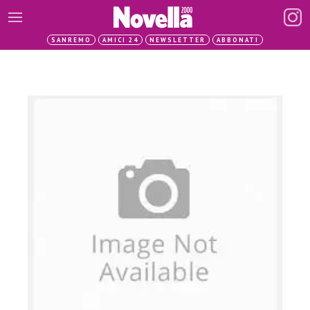
SANREMO
AMICI 24
NEWSLETTER
ABBONATI