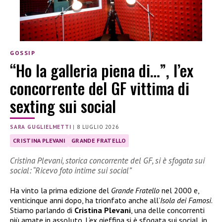
GOSSIP
“Ho la galleria piena di…”, l’ex
concorrente del GF vittima di
sexting sui social
SARA GUGLIELMETTI
|
8 LUGLIO 2026
CRISTINA PLEVANI
GRANDE FRATELLO
Cristina Plevani, storica concorrente del GF, si è sfogata sui
social: “Ricevo foto intime sui social”
Ha vinto la prima edizione del
Grande Fratello
nel 2000 e,
venticinque anni dopo, ha trionfato anche all’
Isola dei Famosi
.
Stiamo parlando di
Cristina Plevani
, una delle concorrenti
più amate in assoluto. L’ex gieffina si è sfogata sui social, in