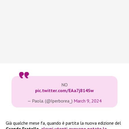
NO
pic.twitter.com/EAa7j814Sw
— Paola. (@Iperborea_)
March 9, 2024
Già qualche mese fa, quando è partita la nuova edizione del
Grande Fratello
,
alcuni utenti avevano notato la