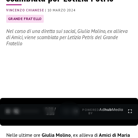
VINCENZO CHIANESE
|
10 MARZO 2024
GRANDE FRATELLO
Nel corso di una diretta sui social, Giulia Molino, ex allieva
di Amici, viene scambiata per Letizia Petris del Grande
Fratello
0:29 /
Ad
hub
Media
POWERED
1
/
2
3:35
BY
Nelle ultime ore
Giulia Molino
, ex allieva di
Amici di Maria