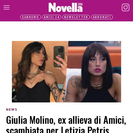
SANREMO
AMICI 24
NEWSLETTER
ABBONATI
NEWS
Giulia Molino, ex allieva di Amici,
scambiata per Letizia Petris