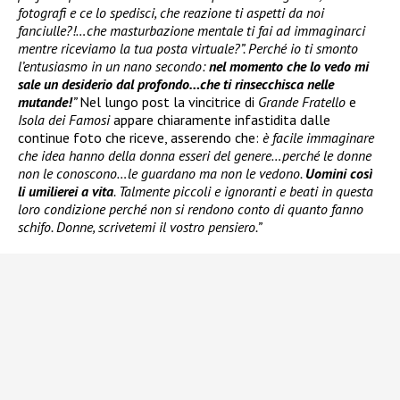
fotografi e ce lo spedisci, che reazione ti aspetti da noi
fanciulle?!…che masturbazione mentale ti fai ad immaginarci
mentre riceviamo la tua posta virtuale?”. Perché io ti smonto
l’entusiasmo in un nano secondo:
nel momento che lo vedo mi
sale un desiderio dal profondo…che ti rinsecchisca nelle
mutande!
”
Nel lungo post la vincitrice di
Grande Fratello
e
Isola dei Famosi
appare chiaramente infastidita dalle
continue foto che riceve, asserendo che:
è facile immaginare
che idea hanno della donna esseri del genere…perché le donne
non le conoscono…le guardano ma non le vedono.
Uomini così
li umilierei a vita
. Talmente piccoli e ignoranti e beati in questa
loro condizione perché non si rendono conto di quanto fanno
schifo. Donne, scrivetemi il vostro pensiero.”