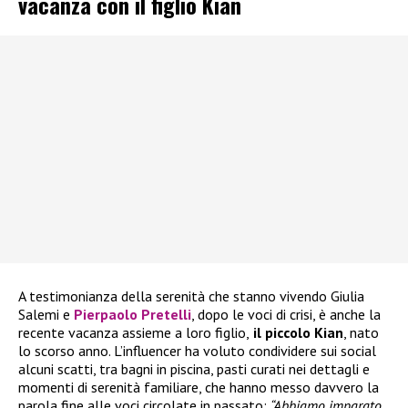
vacanza con il figlio Kian
A testimonianza della serenità che stanno vivendo Giulia
Salemi e
Pierpaolo Pretelli
, dopo le voci di crisi, è anche la
recente vacanza assieme a loro figlio,
il piccolo Kian
, nato
lo scorso anno. L’influencer ha voluto condividere sui social
alcuni scatti, tra bagni in piscina, pasti curati nei dettagli e
momenti di serenità familiare, che hanno messo davvero la
parola fine alle voci circolate in passato:
“Abbiamo imparato