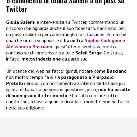
Il commento di Giulia Salemi a un post su
Twitter
Giulia Salemi
è intervenuta su Twitter, commentando un
discorso che riguarda anche il suo fidanzato. Facciamo, per,
un passo indietro per capire meglio la situazione. Prima che
qualche ora fa scoppiasse il
bacio tra
Sophie Codegoni
e
Alessandro Basciano
, quest’ultimo sembrava molto
confuso su chi preferisse tra lei e
Soleil Sorge
. C’è stata,
infatti,
molta indecisione
da parte sua.
Un utente del web ha fatto, quindi, notare come
Basciano
non molto tempo fa si sia
paragonato a
Pierpaolo
Pretelli
nei suoi comportamenti all’interno della Casa più
spiata d’Italia. La persona in questione, però,
non ha accolto
di buon grado il riferimento
e ha fatto notare tutto
quello che, in base a quanto ricorda, il modello non ha fatto
nella sua edizione: