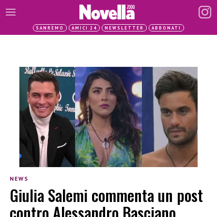
SANREMO
AMICI 24
NEWSLETTER
ABBONATI
NEWS
Giulia Salemi commenta un post
contro Alessandro Basciano