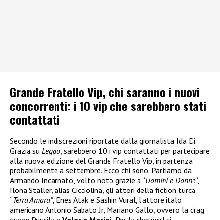
Grande Fratello Vip, chi saranno i nuovi
concorrenti: i 10 vip che sarebbero stati
contattati
Secondo le indiscrezioni riportate dalla giornalista Ida Di
Grazia su
Leggo
, sarebbero 10 i vip contattati per partecipare
alla nuova edizione del Grande Fratello Vip, in partenza
probabilmente a settembre. Ecco chi sono. Partiamo da
Armando Incarnato, volto noto grazie a “
Uomini e Donne
“,
Ilona Staller, alias Cicciolina, gli attori della fiction turca
“
Terra Amara”
, Enes Atak e Sashin Vural, l’attore italo
americano Antonio Sabato Jr, Mariano Gallo, ovvero la drag
queen Priscila e
Valeria Marini.
Per la showgirl si