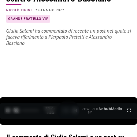
NICOLÒ FIGINI
|
2 GENNAIO 2022
GRANDE FRATELLO VIP
Giulia Salemi ha commentato di recente un post nel quale si
faceva riferimento a Pierpaolo Pretelli e Alessandro
Basciano
0:30 /
Ad
hub
Media
POWERED
1
/
2
1:40
BY