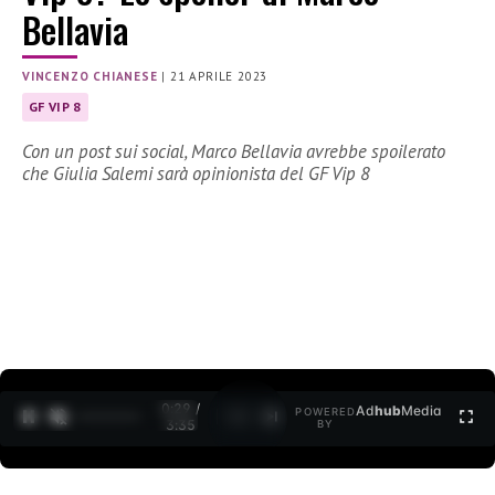
Bellavia
VINCENZO CHIANESE
|
21 APRILE 2023
GF VIP 8
Con un post sui social, Marco Bellavia avrebbe spoilerato
che Giulia Salemi sarà opinionista del GF Vip 8
0:30 /
Ad
hub
Media
POWERED
1
/
2
3:35
BY