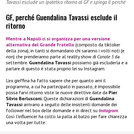
Tavassi esclude un ipotetico ritorno al GF e spiega il perché
GF, perché Guendalina Tavassi esclude il
ritorno
Mentre a Napoli ci si organizza per una versione
alternativa del
Grande Fratello
(composto da tiktoker
della zona), in tanti si domandano chi saranno i volti noti (e
non) che prenderanno parte al reality show di
Canale 5
da
settembre.
Guendalina Tavassi
possiamo già escluderla e a
parlare di questo è stata proprio lei su Instagram.
L’ex gieffina ha fatto sapere che per quanto ami il
programma, a cui ha partecipato in passato, è impossibile
possa farvi ritorno viste le nuove direttive date da
Pier
Silvio Berlusconi.
Queste dichiarazioni di
Guendalina
Tavassi
arrivano a seguito delle insistenti domande dei
follower nel box delle domande e in direct su
Instagram
.
Così l’influencer ha colto la palla al balzo per fare chiarezza
una volta per tutte: