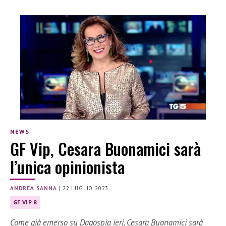
NEWS
GF Vip, Cesara Buonamici sarà
l’unica opinionista
ANDREA SANNA
|
22 LUGLIO 2023
GF VIP 8
Come già emerso su Dagospia ieri, Cesara Buonamici sarà