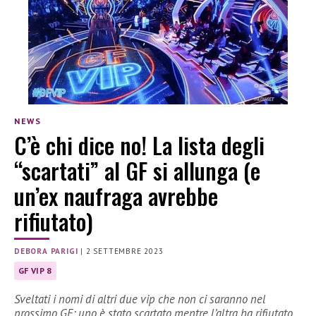
NEWS
C’è chi dice no! La lista degli
“scartati” al GF si allunga (e
un’ex naufraga avrebbe
rifiutato)
DEBORA PARIGI
|
2 SETTEMBRE 2023
GF VIP 8
Sveltati i nomi di altri due vip che non ci saranno nel
prossimo GF: uno è stato scartato mentre l’altra ha rifiutato