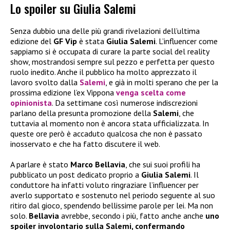
Lo spoiler su Giulia Salemi
Senza dubbio una delle più grandi rivelazioni dell’ultima
edizione del
GF Vip
è stata
Giulia Salemi
. L’influencer come
sappiamo si è occupata di curare la parte social del reality
show, mostrandosi sempre sul pezzo e perfetta per questo
ruolo inedito. Anche il pubblico ha molto apprezzato il
lavoro svolto dalla
Salemi
, e già in molti sperano che per la
prossima edizione l’ex Vippona
venga scelta come
opinionista
. Da settimane così numerose indiscrezioni
parlano della presunta promozione della
Salemi
, che
tuttavia al momento non è ancora stata ufficializzata. In
queste ore però è accaduto qualcosa che non è passato
inosservato e che ha fatto discutere il web.
A parlare è stato
Marco Bellavia
, che sui suoi profili ha
pubblicato un post dedicato proprio a
Giulia Salemi
. Il
conduttore ha infatti voluto ringraziare l’influencer per
averlo supportato e sostenuto nel periodo seguente al suo
ritiro dal gioco, spendendo bellissime parole per lei. Ma non
solo.
Bellavia
avrebbe, secondo i più, fatto anche anche
uno
spoiler involontario sulla Salemi, confermando