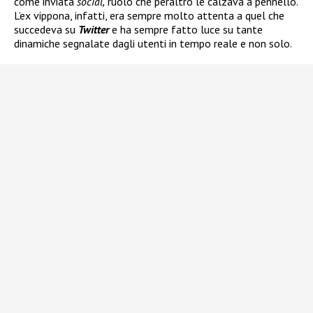
come inviata
social,
ruolo che peraltro le calzava a pennello.
L’ex vippona, infatti, era sempre molto attenta a quel che
succedeva su
Twitter
e ha sempre fatto luce su tante
dinamiche segnalate dagli utenti in tempo reale e non solo.