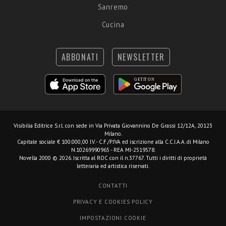
Sanremo
Cucina
ABBONATI
NEWSLETTER
Visibilia Editrice S.r.l.
con sede in Via Privata Giovannino De Grassi 12/12A, 20123
Milano.
Capitale sociale € 100.000,00 I.V. - C.F./P.IVA ed iscrizione alla C.C.I.A.A. di Milano
N.10269990965 - REA MI-2519578.
Novella 2000 © 2026. Iscritta al ROC con il n.37767. Tutti i diritti di proprietà
letteraria ed artistica riservati.
CONTATTI
PRIVACY E COOKIES POLICY
IMPOSTAZIONI COOKIE