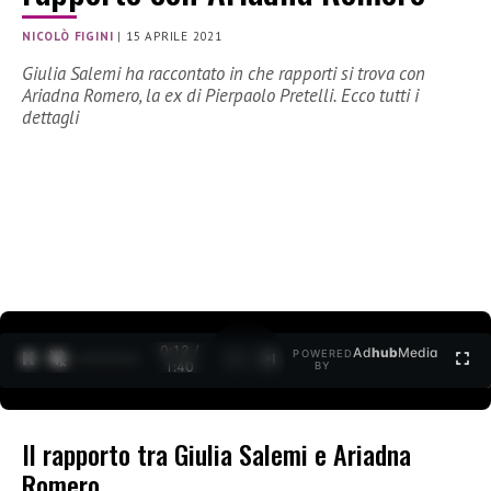
NICOLÒ FIGINI
|
15 APRILE 2021
Giulia Salemi ha raccontato in che rapporti si trova con
Ariadna Romero, la ex di Pierpaolo Pretelli. Ecco tutti i
dettagli
0:12 /
Ad
hub
Media
POWERED
1
/
2
1:40
BY
Il rapporto tra Giulia Salemi e Ariadna
Romero