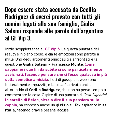
Dopo essere stata accusata da Cecilia
Rodriguez di averci provato con tutti gli
uomini legati alla sua famiglia, Giulia
Salemi risponde alle parole dell’argentina
al GF Vip 3.
Inizio scoppiettante al
GF Vip 3
. La quarta puntata del
reality è in pieno corso, e già le emozioni sono partite a
mille. Uno degli argomenti principali già affrontati è la
questione
Giulia Salemi
–
Francesco Monte
.
Come
sappiamo i due fin da subito si sono particolarmente
avvicinati, facendo pensare che ci fosse qualcosa in più
della semplice amicizia
. I siti di gossip e il web sono
letteralmente impazziti, e la cosa è arrivata anche
all’orecchio di
Cecilia Rodriguez
, che non ha perso tempo a
commentare la cosa. Ospite di una puntata di
Casa Signorini
,
la sorella di
Belen
, oltre a dire il suo pensiero sulla
coppia
, ha espresso anche un giudizio sull’ex aspirante
Miss
Italia
, facendo gravi e pesanti accuse.