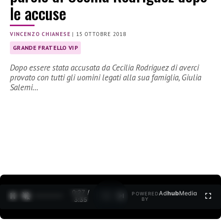
le accuse
VINCENZO CHIANESE
|
15 OTTOBRE 2018
GRANDE FRATELLO VIP
Dopo essere stata accusata da Cecilia Rodriguez di averci
provato con tutti gli uomini legati alla sua famiglia, Giulia
Salemi…
0:27 /
Ad
hub
Media
POWERED
1
/
2
3:35
BY