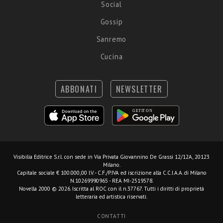
Social
Gossip
Sanremo
Cucina
ABBONATI
NEWSLETTER
Visibilia Editrice S.r.l.
con sede in Via Privata Giovannino De Grassi 12/12A, 20123
Milano.
Capitale sociale € 100.000,00 I.V. - C.F./P.IVA ed iscrizione alla C.C.I.A.A. di Milano
N.10269990965 - REA MI-2519578.
Novella 2000 © 2026. Iscritta al ROC con il n.37767. Tutti i diritti di proprietà
letteraria ed artistica riservati.
CONTATTI