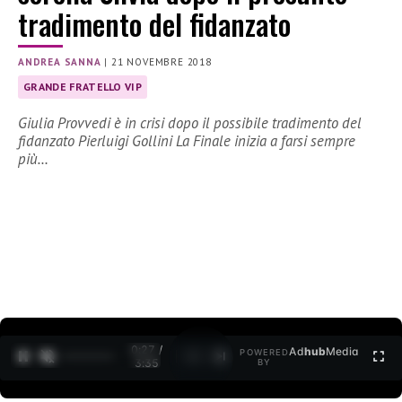
tradimento del fidanzato
ANDREA SANNA
|
21 NOVEMBRE 2018
GRANDE FRATELLO VIP
Giulia Provvedi è in crisi dopo il possibile tradimento del
fidanzato Pierluigi Gollini La Finale inizia a farsi sempre
più…
0:27 /
Ad
hub
Media
POWERED
1
/
2
3:35
BY