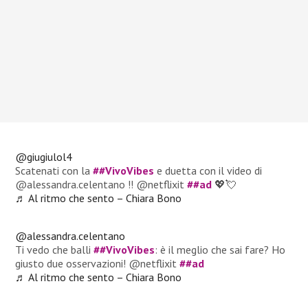
@giugiulol4
Scatenati con la
##VivoVibes
e duetta con il video di
@alessandra.celentano !! @netflixit
##ad
💖💘
♬ Al ritmo che sento – Chiara Bono
@alessandra.celentano
Ti vedo che balli
##VivoVibes
: è il meglio che sai fare? Ho
giusto due osservazioni! @netflixit
##ad
♬ Al ritmo che sento – Chiara Bono