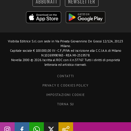
ABBONATI
NEWSLETTER
Visibilia Editrice S.r.l.
con sede in Via Privata Giovannino De Grassi 12/12A, 20123
Milano.
Capitale sociale € 100.000,00 I.V. - C.F./P.IVA ed iscrizione alla C.C.I.A.A. di Milano
N.10269990965 - REA MI-2519578.
Novella 2000 © 2026. Iscritta al ROC con il n.37767. Tutti i diritti di proprietà
letteraria ed artistica riservati.
CONTATTI
PRIVACY E COOKIES POLICY
IMPOSTAZIONI COOKIE
TORNA SU