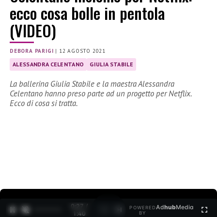
ecco cosa bolle in pentola
(VIDEO)
DEBORA PARIGI
|
12 AGOSTO 2021
ALESSANDRA CELENTANO
GIULIA STABILE
La ballerina Giulia Stabile e la maestra Alessandra
Celentano hanno preso parte ad un progetto per Netflix.
Ecco di cosa si tratta.
0:27 /
Ad
hub
Media
POWERED
1
/
2
1:40
BY