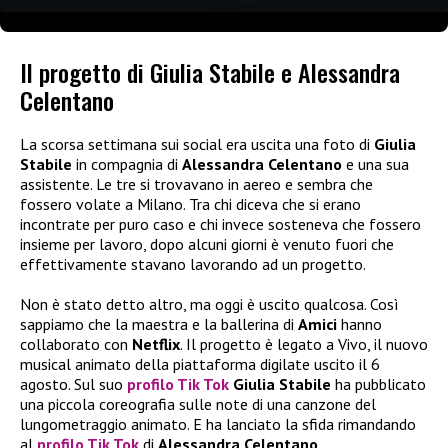
Il progetto di Giulia Stabile e Alessandra
Celentano
La scorsa settimana sui social era uscita una foto di
Giulia
Stabile
in compagnia di
Alessandra Celentano
e una sua
assistente. Le tre si trovavano in aereo e sembra che
fossero volate a Milano. Tra chi diceva che si erano
incontrate per puro caso e chi invece sosteneva che fossero
insieme per lavoro, dopo alcuni giorni è venuto fuori che
effettivamente stavano lavorando ad un progetto.
Non è stato detto altro, ma oggi è uscito qualcosa. Così
sappiamo che la maestra e la ballerina di
Amici
hanno
collaborato con
Netflix
. Il progetto è legato a Vivo, il nuovo
musical animato della piattaforma digilate uscito il 6
agosto. Sul suo
profilo Tik Tok
Giulia Stabile
ha pubblicato
una piccola coreografia sulle note di una canzone del
lungometraggio animato. E ha lanciato la sfida rimandando
al
profilo Tik Tok
di
Alessandra Celentano
.