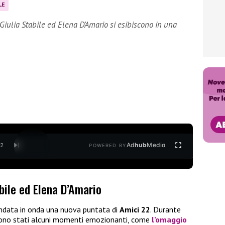
LE
Giulia Stabile ed Elena D’Amario si esibiscono in una
Ad
hub
Media
/
2
POWERED BY
abile ed Elena D’Amario
ndata in onda una nuova puntata di
Amici 22
. Durante
sono stati alcuni momenti emozionanti, come
l’omaggio