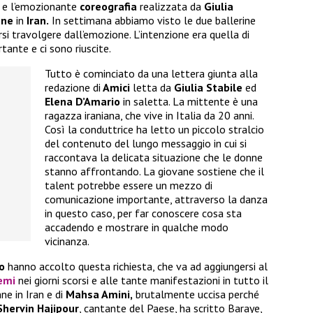
e l’emozionante
coreografia
realizzata da
Giulia
nne
in
Iran.
In settimana abbiamo visto le due ballerine
rsi travolgere dall’emozione. L’intenzione era quella di
ante e ci sono riuscite.
Tutto è cominciato da una lettera giunta alla
redazione di
Amici
letta da
Giulia Stabile
ed
Elena D’Amario
in saletta. La mittente è una
ragazza iraniana, che vive in Italia da 20 anni.
Così la conduttrice ha letto un piccolo stralcio
del contenuto del lungo messaggio in cui si
raccontava la delicata situazione che le donne
stanno affrontando. La giovane sostiene che il
talent potrebbe essere un mezzo di
comunicazione importante, attraverso la danza
in questo caso, per far conoscere cosa sta
accadendo e mostrare in qualche modo
vicinanza.
o
hanno accolto questa richiesta, che va ad aggiungersi al
emi
nei giorni scorsi e alle tante manifestazioni in tutto il
ne in Iran e di
Mahsa Amini,
brutalmente uccisa perché
Shervin Hajipour
, cantante del Paese, ha scritto Baraye,