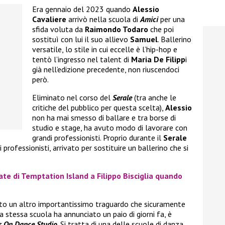
Era gennaio del 2023 quando
Alessio
Cavaliere
arrivò nella scuola di
Amici
per una
sfida voluta da
Raimondo Todaro
che poi
sostituì con lui il suo allievo
Samuel
. Ballerino
versatile, lo stile in cui eccelle è l’hip-hop e
tentò l’ingresso nel talent di
Maria De Filipp
i
già nell’edizione precedente, non riuscendoci
però.
Eliminato nel corso del
Serale
(tra anche le
critiche del pubblico per questa scelta),
Alessio
non ha mai smesso di ballare e tra borse di
studio e stage, ha avuto modo di lavorare con
grandi professionisti. Proprio durante il
Serale
 i professionisti, arrivato per sostituire un ballerino che si
ate di Temptation Island a Filippo Bisciglia quando
to un altro importantissimo traguardo che sicuramente
 stessa scuola ha annunciato un paio di giorni fa, è
s On Dance Studio
. Si tratta di una delle scuole di danza