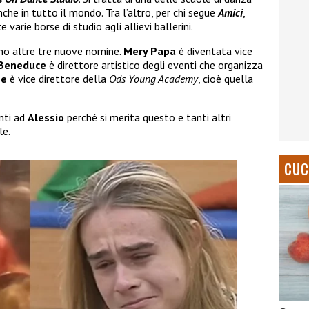
nche in tutto il mondo. Tra l’altro, per chi segue
Amici
,
arie borse di studio agli allievi ballerini.
amo altre tre nuove nomine.
Mery Papa
è diventata vice
 Beneduce
è direttore artistico degli eventi che organizza
ne
è vice direttore della
Ods Young Academy
, cioè quella
nti ad
Alessio
perché si merita questo e tanti altri
le.
CUC