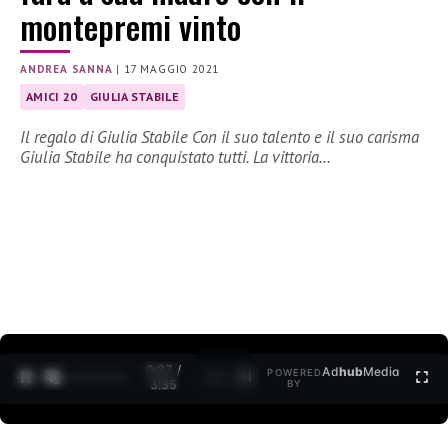
montepremi vinto
ANDREA SANNA
|
17 MAGGIO 2021
AMICI 20
GIULIA STABILE
Il regalo di Giulia Stabile Con il suo talento e il suo carisma
Giulia Stabile ha conquistato tutti. La vittoria…
0:27 /
Ad
hub
Media
POWERED
1
/
2
3:35
BY