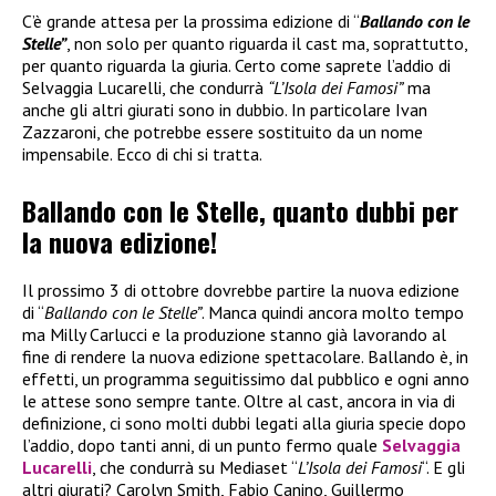
C’è grande attesa per la prossima edizione di “
Ballando con le
Stelle”
, non solo per quanto riguarda il cast ma, soprattutto,
per quanto riguarda la giuria. Certo come saprete l’addio di
Selvaggia Lucarelli, che condurrà
“L’Isola dei Famosi”
ma
anche gli altri giurati sono in dubbio. In particolare Ivan
Zazzaroni, che potrebbe essere sostituito da un nome
impensabile. Ecco di chi si tratta.
Ballando con le Stelle, quanto dubbi per
la nuova edizione!
Il prossimo 3 di ottobre dovrebbe partire la nuova edizione
di “
Ballando con le Stelle”
. Manca quindi ancora molto tempo
ma Milly Carlucci e la produzione stanno già lavorando al
fine di rendere la nuova edizione spettacolare. Ballando è, in
effetti, un programma seguitissimo dal pubblico e ogni anno
le attese sono sempre tante. Oltre al cast, ancora in via di
definizione, ci sono molti dubbi legati alla giuria specie dopo
l’addio, dopo tanti anni, di un punto fermo quale
Selvaggia
Lucarelli
, che condurrà su Mediaset “
L’Isola dei Famosi
“. E gli
altri giurati? Carolyn Smith, Fabio Canino, Guillermo