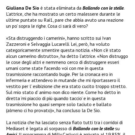
Giuliana De Sio
è stata eliminata da
B
allando con le stelle
.
L’attrice, che ha mostrato un certo malessere durante le
ultime puntate su Rai1, pare che abbia avuto una reazione
un po’ sopra le righe. Cosa ci sarà di vero?
«Sta distruggendo i camerini», hanno scritto sui Ivan
Zazzeroni e Selvaggia Lucarelli. Lei, però, ha voluto
categoricamente smentire questa notizia. «Non c’è stato
alcun camerino distrutto», ha detto l’attrice. «Non distruggo
le cose degli altri e nemmeno cerco di distruggere esseri
umani come state facendo voi con me in questa
trasmissione raccontando bugie. Per la cronaca ero in
infermeria e attendevo in mutande che mi riportassero il
vestito per l’ esibizione che era stato cucito troppo stretto.
Sul mio stato d’ animo non dico niente. Come ho detto in
diretta ‘mi piaccio di più quando taccio’ e in questa
trasmissione ho quasi sempre solo taciuto e ballato
(almeno ci ho provato)», ha concluso la De Sio.
La notizia che ha lasciato senza fiato tutti tra i corridoi di
Mediaset è legata al sorpasso di
Ballando con le stelle
su
Amici.
Il programma di Milly Carlucci è arrivato al
19.85%, il