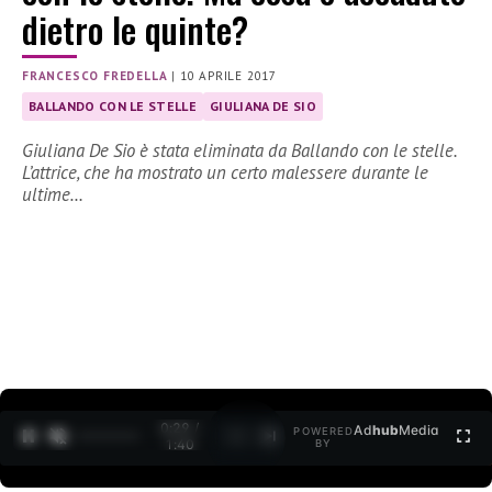
dietro le quinte?
FRANCESCO FREDELLA
|
10 APRILE 2017
BALLANDO CON LE STELLE
GIULIANA DE SIO
Giuliana De Sio è stata eliminata da Ballando con le stelle.
L’attrice, che ha mostrato un certo malessere durante le
ultime…
0:30 /
Ad
hub
Media
POWERED
1
/
2
1:40
BY