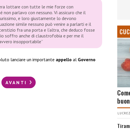
era lottare con tutte le mie forze con
hé non parlavo con nessuno. Vi assicuro che il
durissimo, e loro giustamente lo devono
ituazione simile nessuno può venire a parlarti e il
terstizio fra una porta e l’altra, che deduco fosse
CUC
i, io soffro anche di claustrofobia e per me il
davvero insopportabile”
voluto lanciare un importante
appello
al
Governo
AVANTI
Come
buon
LUCREZ
Tiram