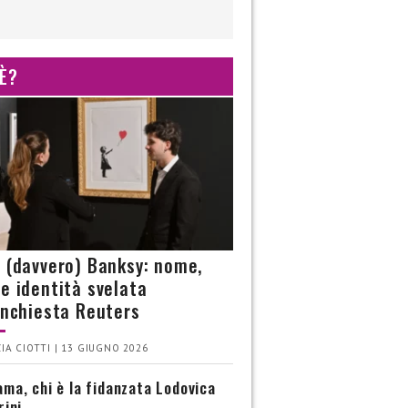
 È?
è (davvero) Banksy: nome,
 e identità svelata
’inchiesta Reuters
IA CIOTTI | 13 GIUGNO 2026
ma, chi è la fidanzata Lodovica
rini