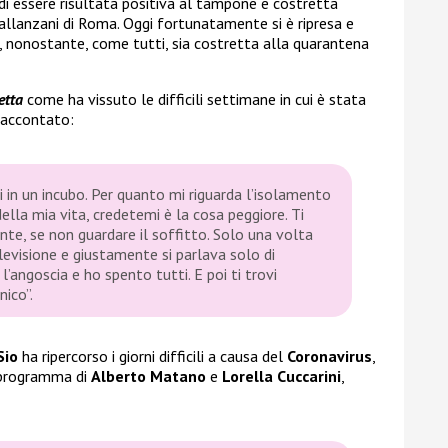
 di essere risultata positiva al tampone e costretta
allanzani di Roma. Oggi fortunatamente si è ripresa e
, nonostante, come tutti, sia costretta alla quarantena
etta
come ha vissuto le difficili settimane in cui è stata
 raccontato:
in un incubo. Per quanto mi riguarda l’isolamento
ella mia vita, credetemi è la cosa peggiore. Ti
ente, se non guardare il soffitto. Solo una volta
evisione e giustamente si parlava solo di
l’angoscia e ho spento tutti. E poi ti trovi
nico”
.
Sio
ha ripercorso i giorni difficili a causa del
Coronavirus
,
l programma di
Alberto Matano
e
Lorella Cuccarini
,