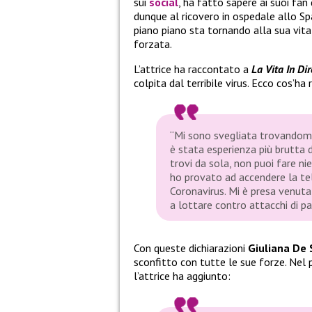
sui
social
, ha fatto sapere ai suoi fan
dunque al ricovero in ospedale allo Sp
piano piano sta tornando alla sua vita
forzata.
L’attrice ha raccontato a
La Vita In Dir
colpita dal terribile virus. Ecco cos’ha
“Mi sono svegliata trovandomi 
è stata esperienza più brutta d
trovi da sola, non puoi fare ni
ho provato ad accendere la tel
Coronavirus. Mi è presa venuta 
a lottare contro attacchi di pa
Con queste dichiarazioni
Giuliana De 
sconfitto con tutte le sue forze. Ne
l’attrice ha aggiunto: