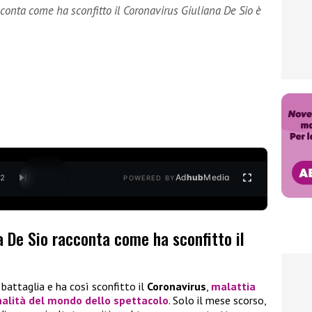
acconta come ha sconfitto il Coronavirus Giuliana De Sio è
Ad
hub
Media
/
2
POWERED BY
na De Sio racconta come ha sconfitto il
a battaglia e ha così sconfitto il
Coronavirus
,
malattia
nalità del mondo dello spettacolo
. Solo il mese scorso,