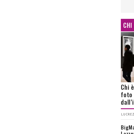
CHI
Chi 
foto
dall
LUCREZ
BigMa
Lazze