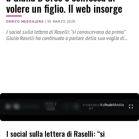
volere un figlio. Il web insorge
ENRICO MADDALENA
|
30 MARZO 2020
I social sulla lettera di Raselli: “si conoscevano da prima”
Giulio Raselli ha continuato a parlare della sua voglia di…
0:27 /
Ad
hub
Media
POWERED
1
/
2
3:35
BY
I social sulla lettera di Raselli: “si