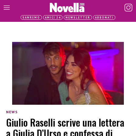
SANREMO
AMICI 24
NEWSLETTER
ABBONATI
NEWS
Giulio Raselli scrive una lettera
a Giulia D’Urso e confessa di