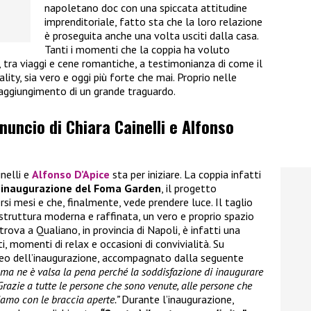
napoletano doc con una spiccata attitudine
imprenditoriale, fatto sta che la loro relazione
è proseguita anche una volta usciti dalla casa.
Tanti i momenti che la coppia ha voluto
i, tra viaggi e cene romantiche, a testimonianza di come il
ality, sia vero e oggi più forte che mai. Proprio nelle
raggiungimento di un grande traguardo.
nnuncio di Chiara Cainelli e Alfonso
inelli e
Alfonso D’Apice
sta per iniziare. La coppia infatti
’inaugurazione del Foma Garden
, il progetto
rsi mesi e che, finalmente, vede prendere luce. Il taglio
 struttura moderna e raffinata, un vero e proprio spazio
trova a Qualiano, in provincia di Napoli, è infatti una
, momenti di relax e occasioni di convivialità. Su
ideo dell’inaugurazione, accompagnato dalla seguente
i ma ne è valsa la pena perché la soddisfazione di inaugurare
Grazie a tutte le persone che sono venute, alle persone che
iamo con le braccia aperte.”
Durante l’inaugurazione,