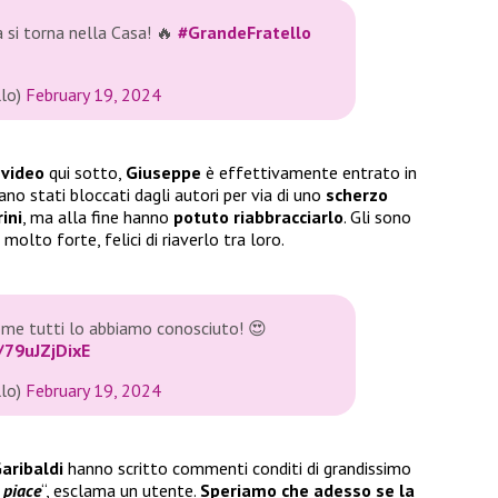
a si torna nella Casa! 🔥
#GrandeFratello
llo)
February 19, 2024
l
video
qui sotto,
Giuseppe
è effettivamente entrato in
erano stati bloccati dagli autori per via di uno
scherzo
ini
, ma alla fine hanno
potuto riabbracciarlo
. Gli sono
molto forte, felici di riaverlo tra loro.
ome tutti lo abbiamo conosciuto! 😍
/79uJZjDixE
llo)
February 19, 2024
aribaldi
hanno scritto commenti conditi di grandissimo
 piace
“, esclama un utente.
Speriamo che adesso se la