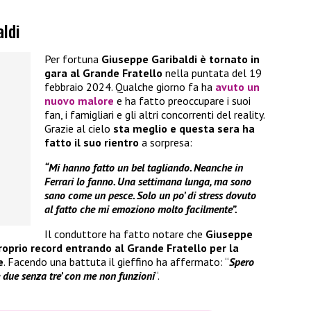
aldi
Per fortuna
Giuseppe Garibaldi è tornato in
gara al Grande Fratello
nella puntata del 19
febbraio 2024. Qualche giorno fa ha
avuto un
nuovo malore
e ha fatto preoccupare i suoi
fan, i famigliari e gli altri concorrenti del reality.
Grazie al cielo
sta meglio e questa sera ha
fatto il suo rientro
a sorpresa:
“Mi hanno fatto un bel tagliando. Neanche in
Ferrari lo fanno. Una settimana lunga, ma sono
sano come un pesce. Solo un po’ di stress dovuto
al fatto che mi emoziono molto facilmente”.
Il conduttore ha fatto notare che
Giuseppe
roprio record
entrando al Grande Fratello per la
e
. Facendo una battuta il gieffino ha affermato: “
Spero
’è due senza tre’ con me non funzioni
“.