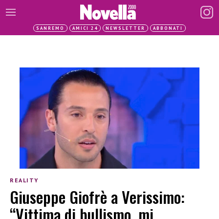
SANREMO
AMICI 24
NEWSLETTER
ABBONATI
REALITY
Giuseppe Giofrè a Verissimo:
“Vittima di bullismo, mi