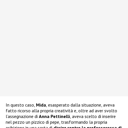
In questo caso,
Mida
, esasperato dalla situazione, aveva
fatto ricorso alla propria creatività e, oltre ad aver svolto
l’assegnazione di
Anna Pettinelli
, aveva scelto di inserire
nel pezzo un pizzico di pepe, trasformando la propria
esibizione in una sorta di
dissing
contro la professoressa di