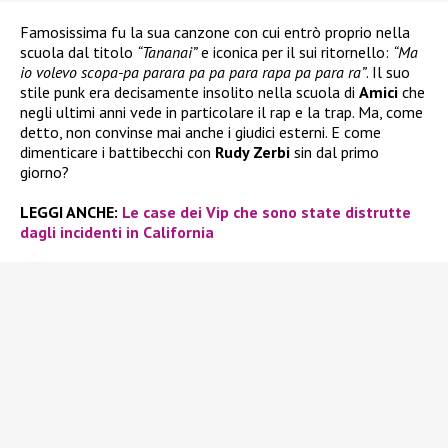
Famosissima fu la sua canzone con cui entrò proprio nella
scuola dal titolo
“Tananai”
e iconica per il sui ritornello:
“Ma
io volevo scopa-pa parara pa pa para rapa pa para ra”
. Il suo
stile punk era decisamente insolito nella scuola di
Amici
che
negli ultimi anni vede in particolare il rap e la trap. Ma, come
detto, non convinse mai anche i giudici esterni. E come
dimenticare i battibecchi con
Rudy Zerbi
sin dal primo
giorno?
LEGGI ANCHE:
Le case dei Vip che sono state distrutte
dagli incidenti in California