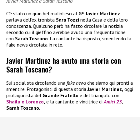
Javier Martinez e Sarah Toscano
C’è stato un gran bel malinteso al
GF
.
Javier Martinez
parlava dell’ex tronista
Sara Tozzi
nella Casa e della loro
conoscenza. Qualcuno però ha fatto circolare la notizia
secondo cui il gieffino avrebbe avuto una frequentazione
con
Sarah Toscano
. La cantante ha risposto, smentendo la
fake news circolata in rete.
Javier Martinez ha avuto una storia con
Sarah Toscano?
Sui social sta circolando una
fake news
che siamo qui pronti a
smentire. Protagonisti di questa storia
Javier Martinez,
oggi
protagonista del
Grande Fratello
e del triangolo con
Shaila
e
Lorenzo
,
e la cantante e vincitrice di
Amici 23
,
Sarah Toscano
.