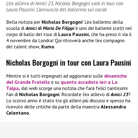
L’ex allievo di Amici 23, Nicolas Borgogni sarà in tour con
Laura Pausini. L’annuncio del ballerino sui social
Bella notizia per
Nicholas Borgogni
! L’ex ballerino della
scuola di
Amici di Maria De Filippi
è uno dei ballerini scelti nel
corpo di ballo del tour di
Laura Pausini,
che ha preso il via il
4 novembre da Londra! Qui ritroverà anche l’ex compagno
del talent show,
Kumo
.
Nicholas Borgogni in tour con Laura Pausini
Mentre si è tutti impegnati ad aggiornarsi sulle
dinamiche
del
Grande Fratello
e su
quanto accaduto ieri a
La
Talpa
,
dal web scorge una notizia che farà felici tantissimi
fan di
Nicholas Borgogni
. Ricordate l’ex allievo di
Amici 23
?
Lo scorso anno è stato tra gli allievi più discussi e spesso ha
ricevuto delle critiche da parte della maestra
Alessandra
Celentano.