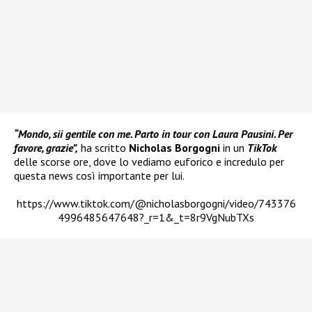
“Mondo, sii gentile con me. Parto in tour con Laura Pausini. Per
favore, grazie”,
ha scritto
Nicholas Borgogni
in un
TikTok
delle scorse ore, dove lo vediamo euforico e incredulo per
questa news così importante per lui.
https://www.tiktok.com/@nicholasborgogni/video/743376
4996485647648?_r=1&_t=8r9VgNubTXs