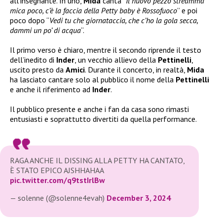
all’insegnante. In uno,
Mida
canta “
Il nuovo pezzo streamma
mica poco, c’è la faccia della Petty baby è Rossofuoco
” e poi
poco dopo “
Vedi tu che giornataccia, che c’ho la gola secca,
dammi un po’ di acqua
“.
Il primo verso è chiaro, mentre il secondo riprende il testo
dell’inedito di
Inder
, un vecchio allievo della
Pettinelli
,
uscito presto da
Amici
. Durante il concerto, in realtà,
Mida
ha lasciato cantare solo al pubblico il nome della
Pettinelli
e anche il riferimento ad
Inder
.
Il pubblico presente e anche i fan da casa sono rimasti
entusiasti e soprattutto divertiti da quella performance.
RAGA ANCHE IL DISSING ALLA PETTY HA CANTATO,
È STATO EPICO AJSHHAHAA
pic.twitter.com/q9tstIrlBw
— solenne (@solenne4evah)
December 3, 2024