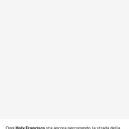
Oggi
Holy Francisco
sta ancora percorrendo la strada della