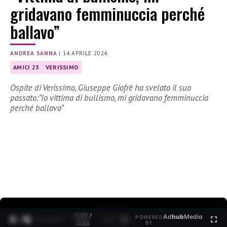
gridavano femminuccia perché
ballavo”
ANDREA SANNA
|
14 APRILE 2024
AMICI 23
VERISSIMO
Ospite di Verissimo, Giuseppe Giofrè ha svelato il suo
passato:”Io vittima di bullismo, mi gridavano femminuccia
perché ballavo”
0:30 /
Ad
hub
Media
POWERED
1
/
2
3:35
BY