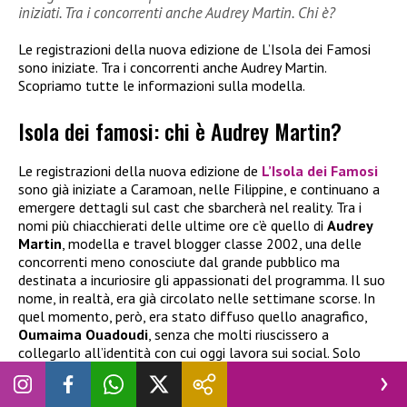
iniziati. Tra i concorrenti anche Audrey Martin. Chi è?
Le registrazioni della nuova edizione de L’Isola dei Famosi
sono iniziate. Tra i concorrenti anche Audrey Martin.
Scopriamo tutte le informazioni sulla modella.
Isola dei famosi: chi è Audrey Martin?
Le registrazioni della nuova edizione de
L’Isola dei Famosi
sono già iniziate a Caramoan, nelle Filippine, e continuano a
emergere dettagli sul cast che sbarcherà nel reality. Tra i
nomi più chiacchierati delle ultime ore c’è quello di
Audrey
Martin
, modella e travel blogger classe 2002, una delle
concorrenti meno conosciute dal grande pubblico ma
destinata a incuriosire gli appassionati del programma. Il suo
nome, in realtà, era già circolato nelle settimane scorse. In
quel momento, però, era stato diffuso quello anagrafico,
Oumaima Ouadoudi
, senza che molti riuscissero a
collegarlo all’identità con cui oggi lavora sui social. Solo
successivamente è emerso che si trattava proprio della
creator conosciuta online come
Audrey Martin
.