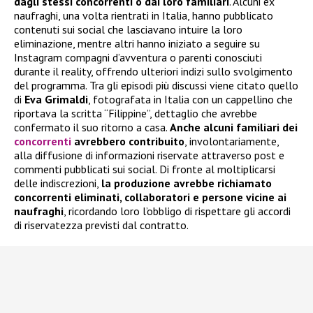
dagli stessi concorrenti o dai loro familiari
. Alcuni ex
naufraghi, una volta rientrati in Italia, hanno pubblicato
contenuti sui social che lasciavano intuire la loro
eliminazione, mentre altri hanno iniziato a seguire su
Instagram compagni d’avventura o parenti conosciuti
durante il reality, offrendo ulteriori indizi sullo svolgimento
del programma. Tra gli episodi più discussi viene citato quello
di
Eva Grimaldi
, fotografata in Italia con un cappellino che
riportava la scritta “Filippine”, dettaglio che avrebbe
confermato il suo ritorno a casa.
Anche alcuni familiari dei
concorrenti
avrebbero contribuito
, involontariamente,
alla diffusione di informazioni riservate attraverso post e
commenti pubblicati sui social. Di fronte al moltiplicarsi
delle indiscrezioni,
la produzione avrebbe richiamato
concorrenti eliminati, collaboratori e persone vicine ai
naufraghi
, ricordando loro l’obbligo di rispettare gli accordi
di riservatezza previsti dal contratto.