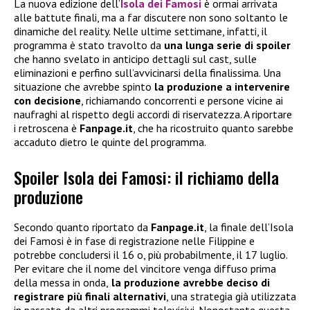
La nuova edizione dell’
Isola dei Famosi
è ormai arrivata
alle battute finali, ma a far discutere non sono soltanto le
dinamiche del reality. Nelle ultime settimane, infatti, il
programma è stato travolto da
una lunga serie di spoiler
che hanno svelato in anticipo dettagli sul cast, sulle
eliminazioni e perfino sull’avvicinarsi della finalissima. Una
situazione che avrebbe spinto
la produzione a intervenire
con decisione
, richiamando concorrenti e persone vicine ai
naufraghi al rispetto degli accordi di riservatezza. A riportare
i retroscena è
Fanpage.it
, che ha ricostruito quanto sarebbe
accaduto dietro le quinte del programma.
Spoiler Isola dei Famosi: il richiamo della
produzione
Secondo quanto riportato da
Fanpage.it
, la finale dell’Isola
dei Famosi è in fase di registrazione nelle Filippine e
potrebbe concludersi il 16 o, più probabilmente, il 17 luglio.
Per evitare che il nome del vincitore venga diffuso prima
della messa in onda,
la produzione avrebbe deciso di
registrare più finali alternativi
, una strategia già utilizzata
in passato da altri programmi televisivi. Nonostante questa