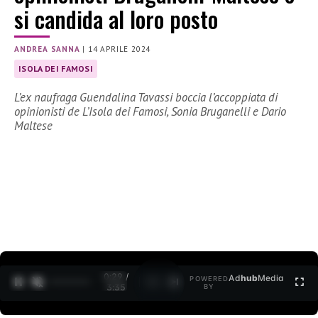
si candida al loro posto
ANDREA SANNA
|
14 APRILE 2024
ISOLA DEI FAMOSI
L’ex naufraga Guendalina Tavassi boccia l’accoppiata di
opinionisti de L’Isola dei Famosi, Sonia Bruganelli e Dario
Maltese
0:30 /
Ad
hub
Media
POWERED
1
/
2
3:35
BY