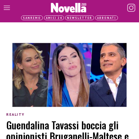
SANREMO
AMICI 24
NEWSLETTER
ABBONATI
REALITY
Guendalina Tavassi boccia gli
opinionisti Bruganelli-Maltese e