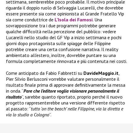
settimana, sembrerebbe poco probabile. Il motivo principale
riguarda il doppio ruolo di Selvaggia Lucarelli, che dovrebbe
essere presente sia come opinionista al Grande Fratello Vip
sia come conduttrice de
L’Isola dei Famosi
. Una
sovrapposizione tra i due programmi potrebbe generare
qualche difficoltà nella percezione del pubblico: vedere
Lucarelli nello studio del GF Vip a inizio settimana e pochi
giorni dopo protagonista sulle spiagge delle Filippine
potrebbe creare una certa confusione narrativa. Il reality
ambientato all’estero, inoltre, dovrebbe puntare su una
formula completamente rinnovata e più contenuta nei costi.
Come anticipato da Fabio Fabbretti su
DavideMaggio.it
,
Pier Silvio Berlusconi vorrebbe valutare personalmente il
risultato finale prima di approvare definitivamente la messa
in onda. “
Pare che l’editore voglia visionare personalmente il
risultato
”, sarebbe quanto riportato, proprio perché il nuovo
progetto rappresenterebbe una versione differente rispetto
al passato: “
tutto ‘on the beach’ nelle Filippine, via la diretta e
via lo studio a Cologno
”.