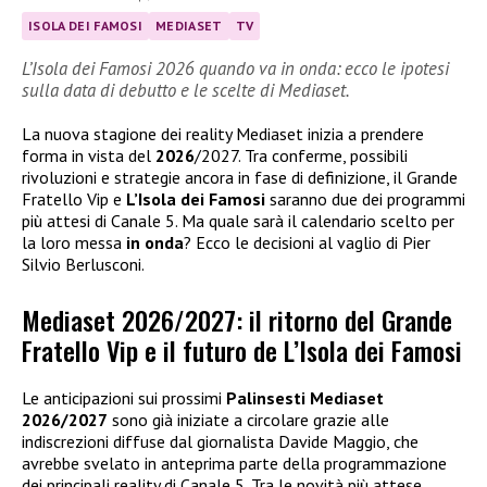
ISOLA DEI FAMOSI
MEDIASET
TV
L’Isola dei Famosi 2026 quando va in onda: ecco le ipotesi
sulla data di debutto e le scelte di Mediaset.
La nuova stagione dei reality Mediaset inizia a prendere
forma in vista del
2026
/2027. Tra conferme, possibili
rivoluzioni e strategie ancora in fase di definizione, il Grande
Fratello Vip e
L’Isola dei Famosi
saranno due dei programmi
più attesi di Canale 5. Ma quale sarà il calendario scelto per
la loro messa
in onda
? Ecco le decisioni al vaglio di Pier
Silvio Berlusconi.
Mediaset 2026/2027: il ritorno del Grande
Fratello Vip e il futuro de L’Isola dei Famosi
Le anticipazioni sui prossimi
Palinsesti Mediaset
2026/2027
sono già iniziate a circolare grazie alle
indiscrezioni diffuse dal giornalista Davide Maggio, che
avrebbe svelato in anteprima parte della programmazione
dei principali reality di Canale 5. Tra le novità più attese