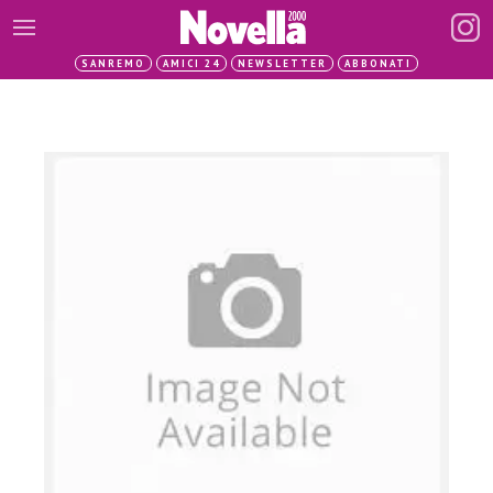
SANREMO
AMICI 24
NEWSLETTER
ABBONATI