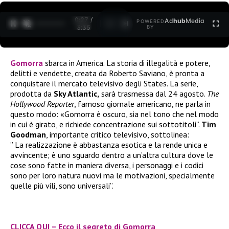
0:27 /
Ad
hub
Media
POWERED
1
/
2
3:35
BY
Gomorra
sbarca in America. La storia di illegalità e potere,
delitti e vendette, creata da Roberto Saviano, è pronta a
conquistare il mercato televisivo degli States. La serie,
prodotta da
Sky Atlantic,
sarà trasmessa dal 24 agosto.
The
Hollywood Reporter
, famoso giornale americano, ne parla in
questo modo: «Gomorra è oscuro, sia nel tono che nel modo
in cui è girato, e richiede concentrazione sui sottotitoli”.
Tim
Goodman
, importante critico televisivo, sottolinea:
” La realizzazione è abbastanza esotica e la rende unica e
avvincente; è uno sguardo dentro a un’altra cultura dove le
cose sono fatte in maniera diversa, i personaggi e i codici
sono per loro natura nuovi ma le motivazioni, specialmente
quelle più vili, sono universali”.
CLICCA QUI – Ecco il segreto di Gomorra