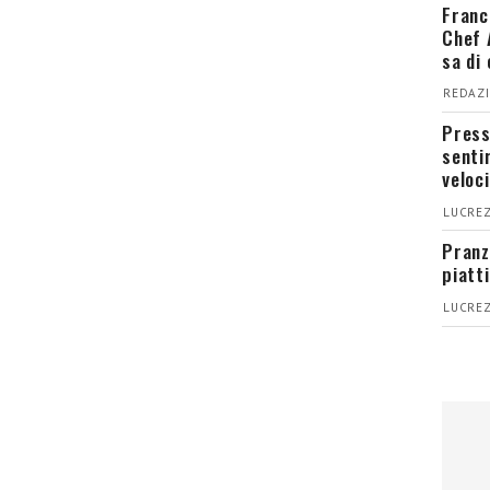
Franc
Chef 
sa di
REDAZI
Press
senti
veloci
LUCREZ
Pranz
piatt
LUCREZ