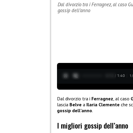
Dal divorzio tra i Ferragnez, al caso Gu
gossip dell’anno
0:13 / 1:40
1
Dal divorzio tra i
Ferragnez
, al caso
G
lascia
Belve
a
Ilaria Clemente
che sc
gossip dell’anno
.
I migliori gossip dell’anno