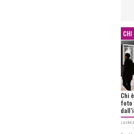
CHI
Chi 
foto
dall
LUCREZ