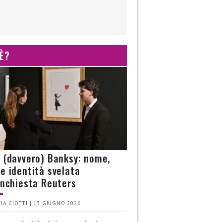
 È?
è (davvero) Banksy: nome,
 e identità svelata
’inchiesta Reuters
IA CIOTTI | 13 GIUGNO 2026