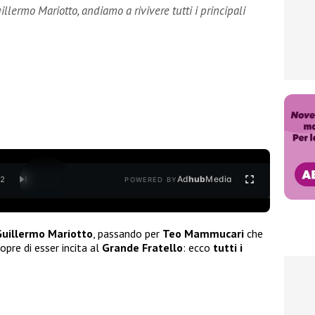
illermo Mariotto, andiamo a rivivere tutti i principali
Ad
hub
Media
/
2
POWERED BY
uillermo Mariotto
, passando per
Teo Mammucari
che
opre di esser incita al
Grande Fratello
: ecco
tutti i