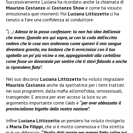
Successivamente Luciana ha ricordato anche la chiamata di
Maurizio Costanzo
al
Costanzo Show
e come ha vissuto
emozionata quei momenti. Poi
Luciana Littizzetto
ci ha
tenuto a fare una confidenza al conduttore:
“
(…)
Adesso te lo posso confessare: tu non hai idea dell’ansia
che avevo. Quando ero qui sopra, se con la coda dell’occhio
vedevo che le cose non andavano come speravi il mio sangue
diventava granita, ma bastava che ti avvicinassi con il tuo
sgabello un po’ più vicino a me, appoggiandoti alla cartellina
come fosse un davanzale per sentire che ti stavi fidando e anche
io riprendevo fiato”.
Nel suo discorso
Luciana Littizzetto
ha voluto ringraziare
Maurizio Costanzo
anche da spettatrice per i temi trattati
nei suoi programmi, dalla mafia all’omofobia, omosessuali,
transgender. E ancora per aver acceso la luce su un
argomento importante come l’aids e
“per aver abbassato il
provincialismo bigotto della nostra nazione”.
Infine
Luciana Littizzetto
un pensiero ha voluto rivolgerlo
a
Maria De Filippi
, che si è molto commossa e l’ha stretta
in in un abbraccio.
“Voglio dirti grazie per avermi fatto salire qui