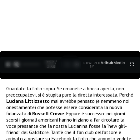
0:30 /
Ad
hub
Media
POWERED
1
/
2
3:35
BY
Guardate la foto sopra. Se rimanete a bocca aperta, non
preoccupatevi, si è stupita pure la diretta interessata. Perché
Luciana Littizzetto
mai avrebbe pensato (e nemmeno noi
onestamente) che potesse essere considerata la nuova
fidanzata di
Russell Crowe
. Eppure è successo: nei giorni
scorsi i giornali americani hanno iniziano a far circolare la
voce pressante che la nostra Lucianina fosse la “new girl-
friend” del Galditore. Tant’è che il fan club dell’attore è
arrivato a postare su Facebook la foto che appunto vedete