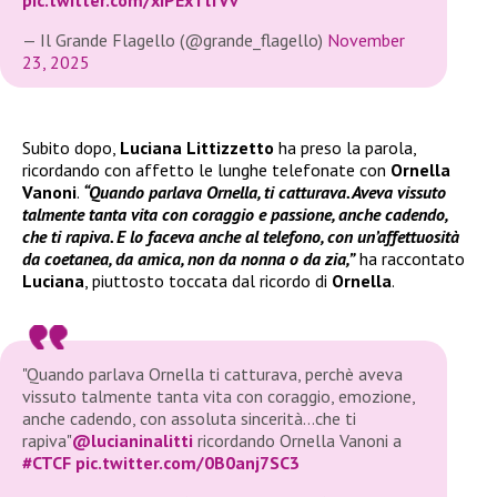
— Il Grande Flagello (@grande_flagello)
November
23, 2025
Subito dopo,
Luciana Littizzetto
ha preso la parola,
ricordando con affetto le lunghe telefonate con
Ornella
Vanoni
.
“Quando parlava Ornella, ti catturava. Aveva vissuto
talmente tanta vita con coraggio e passione, anche cadendo,
che ti rapiva. E lo faceva anche al telefono, con un’affettuosità
da coetanea, da amica, non da nonna o da zia,”
ha raccontato
Luciana
, piuttosto toccata dal ricordo di
Ornella
.
"Quando parlava Ornella ti catturava, perchè aveva
vissuto talmente tanta vita con coraggio, emozione,
anche cadendo, con assoluta sincerità…che ti
rapiva"
@lucianinalitti
ricordando Ornella Vanoni a
#CTCF
pic.twitter.com/0B0anj7SC3