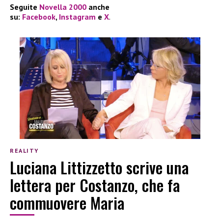
Seguite
Novella 2000
anche
su:
Facebook
,
Instagram
e
X
.
REALITY
Luciana Littizzetto scrive una
lettera per Costanzo, che fa
commuovere Maria