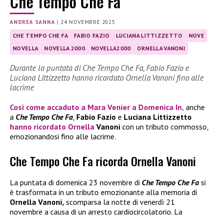
Che Tempo Che Fa
ANDREA SANNA
|
24 NOVEMBRE 2025
CHE TEMPO CHE FA
FABIO FAZIO
LUCIANA LITTIZZETTO
NOVE
NOVELLA
NOVELLA 2000
NOVELLA2000
ORNELLA VANONI
Durante la puntata di Che Tempo Che Fa, Fabio Fazio e
Luciana Littizzetto hanno ricordato Ornella Vanoni fino alle
lacrime
Così come accaduto a
Mara Venier
a
Domenica In
,
anche
a
Che Tempo Che Fa
,
Fabio Fazio
e
Luciana Littizzetto
hanno ricordato
Ornella
Vanoni
con un tributo commosso,
emozionandosi fino alle lacrime.
Che Tempo Che Fa ricorda Ornella Vanoni
La puntata di domenica 23 novembre di
Che Tempo Che Fa
si
è trasformata in un tributo emozionante alla memoria di
Ornella Vanoni,
scomparsa la notte di venerdì 21
novembre a causa di un arresto cardiocircolatorio. La