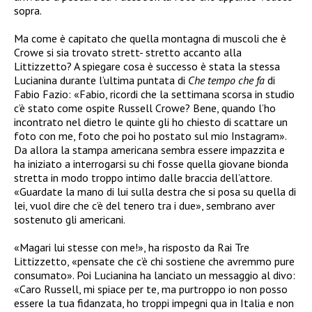
sopra.
Ma come è capitato che quella montagna di muscoli che è
Crowe si sia trovato strett- stretto accanto alla
Littizzetto? A spiegare cosa è successo è stata la stessa
Lucianina durante l’ultima puntata di
Che tempo che fa
di
Fabio Fazio: «Fabio, ricordi che la settimana scorsa in studio
c’è stato come ospite Russell Crowe? Bene, quando l’ho
incontrato nel dietro le quinte gli ho chiesto di scattare un
foto con me, foto che poi ho postato sul mio Instagram».
Da allora la stampa americana sembra essere impazzita e
ha iniziato a interrogarsi su chi fosse quella giovane bionda
stretta in modo troppo intimo dalle braccia dell’attore.
«Guardate la mano di lui sulla destra che si posa su quella di
lei, vuol dire che c’è del tenero tra i due», sembrano aver
sostenuto gli americani.
«Magari lui stesse con me!», ha risposto da Rai Tre
Littizzetto, «pensate che c’è chi sostiene che avremmo pure
consumato». Poi Lucianina ha lanciato un messaggio al divo:
«Caro Russell, mi spiace per te, ma purtroppo io non posso
essere la tua fidanzata, ho troppi impegni qua in Italia e non