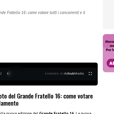
nde Fratello 16: come votare tutti i concorrenti e il
Ad
hub
Media
/
2
POWERED BY
voto del Grande Fratello 16: come votare
olamento
ella nuova edizione del
Grande Fratello 16
. La nuova