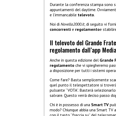
Durante la conferenza stampa sono sta
appuntamenti del daytime. Ovviamente 
e l’immancabile
televoto
.
Noi di
Novella2000.it
, di seguito vi for
concorrenti
e
regolamento
e stabilir
Il televoto del Grande Frat
regolamento dall’app Media
Anche in questa edizione del
Grande F
regolamento
che vi spiegheremo passo
a disposizione per tutti i sistemi operat
Come fare? Basta semplicemente scari
quel punto il telespettatore si trover
pulsante “VOTA”. Basterà selezionarlo 
salvare. Questo verrà deciso passo dop
Chi è in possesso di una
Smart TV
può
modo? Chiunque abbia una Smart TV ab
con il tasto “freccia su” del telecoma