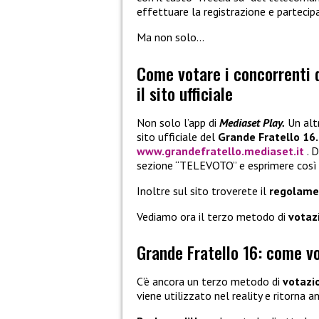
effettuare la registrazione e partecip
Ma non solo…
Come votare i concorrenti d
il sito ufficiale
Non solo l’app di
Mediaset Play.
Un alt
sito ufficiale del
Grande Fratello 16.
www.grandefratello.mediaset.it
. D
sezione “TELEVOTO” e esprimere così l
Inoltre sul sito troverete il
regolame
Vediamo ora il terzo metodo di
votaz
Grande Fratello 16: come v
C’è ancora un terzo metodo di
votazi
viene utilizzato nel reality e ritorna 