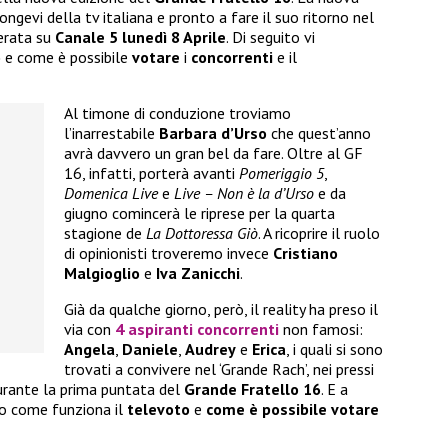
longevi della tv italiana e pronto a fare il suo ritorno nel
erata su
Canale 5 lunedì 8 Aprile
. Di seguito vi
o
e come è possibile
votare
i
concorrenti
e il
Al timone di conduzione troviamo
l’inarrestabile
Barbara d’Urso
che quest’anno
avrà davvero un gran bel da fare. Oltre al GF
16, infatti, porterà avanti
Pomeriggio 5
,
Domenica Live
e
Live – Non è la d’Urso
e da
giugno comincerà le riprese per la quarta
stagione de
La Dottoressa Giò
. A ricoprire il ruolo
di opinionisti troveremo invece
Cristiano
Malgioglio
e
Iva Zanicchi
.
Già da qualche giorno, però, il reality ha preso il
via con
4 aspiranti concorrenti
non famosi:
Angela
,
Daniele
,
Audrey
e
Erica
, i quali si sono
trovati a convivere nel ‘Grande Rach’, nei pressi
 durante la prima puntata del
Grande Fratello 16
. E a
o come funziona il
televoto
e
come è possibile votare