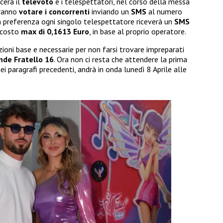
cerà il
televoto
e i telespettatori, nel corso della messa
tranno
votare i concorrenti
inviando un
SMS
al numero
ia preferenza ogni singolo telespettatore riceverà un
SMS
 costo
max di 0,1613 Euro
, in base al proprio operatore.
oni base e necessarie per non farsi trovare impreparati
nde Fratello 16
. Ora non ci resta che attendere la prima
ei paragrafi precedenti, andrà in onda lunedì 8 Aprile alle