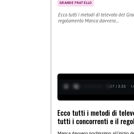
GRANDE FRATELLO
Ecco tutti i metodi di televoto del Gra
regolamento Manca davvero…
0:28 / 3:35
1
Ecco tutti i metodi di tele
tutti i concorrenti e il reg
Manca davvero pochissimo all’inizio d