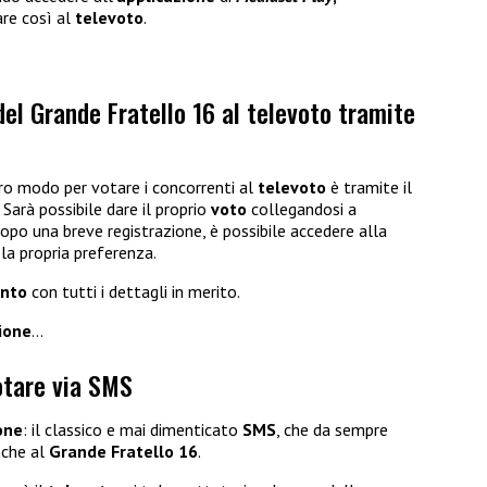
are così al
televoto
.
el Grande Fratello 16 al televoto tramite
ro modo per votare i concorrenti al
televoto
è tramite il
Sarà possibile dare il proprio
voto
collegandosi a
opo una breve registrazione, è possibile accedere alla
a propria preferenza.
nto
con tutti i dettagli in merito.
ione
…
otare via SMS
one
: il classico e mai dimenticato
SMS
, che da sempre
anche al
Grande Fratello 16
.