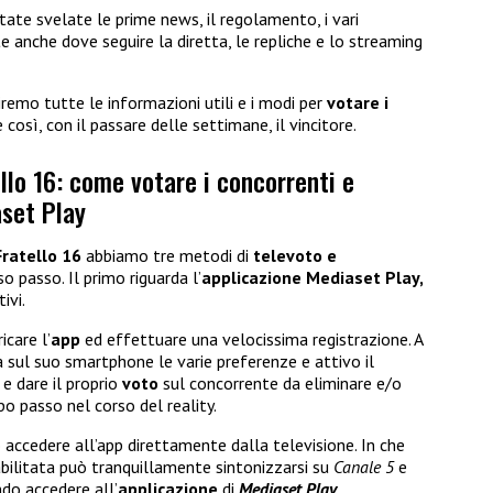
te svelate le prime news, il regolamento, i vari
anche dove seguire la diretta, le repliche e lo streaming
niremo tutte le informazioni utili e i modi per
votare i
e così, con il passare delle settimane, il vincitore.
ello 16: come votare i concorrenti e
set Play
ratello 16
abbiamo tre metodi di
televoto e
 passo. Il primo riguarda l’
applicazione Mediaset Play,
ivi.
care l’
app
ed effettuare una velocissima registrazione. A
à sul suo smartphone le varie preferenze e attivo il
e dare il proprio
voto
sul concorrente da eliminare e/o
o passo nel corso del reality.
 accedere all’app direttamente dalla televisione. In che
ilitata può tranquillamente sintonizzarsi su
Canale 5
e
ndo accedere all’
applicazione
di
Mediaset Play
,