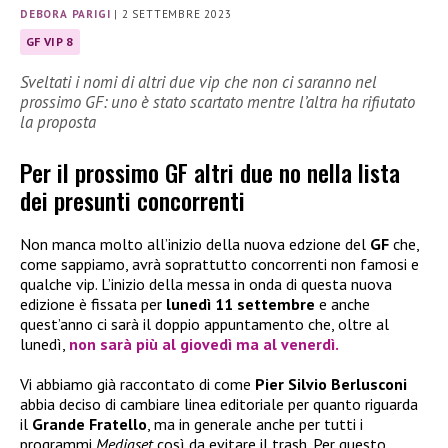
DEBORA PARIGI
|
2 SETTEMBRE 2023
GF VIP 8
Sveltati i nomi di altri due vip che non ci saranno nel
prossimo GF: uno è stato scartato mentre l’altra ha rifiutato
la proposta
Per il prossimo GF altri due no nella lista
dei presunti concorrenti
Non manca molto all’inizio della nuova edzione del
GF
che,
come sappiamo, avrà soprattutto concorrenti non famosi e
qualche vip. L’inizio della messa in onda di questa nuova
edizione è fissata per
lunedì 11 settembre
e anche
quest’anno ci sarà il doppio appuntamento che, oltre al
lunedì,
non sarà più al giovedì ma al venerdì.
Vi abbiamo già raccontato di come
Pier Silvio Berlusconi
abbia deciso di cambiare linea editoriale per quanto riguarda
il
Grande Fratello
, ma in generale anche per tutti i
programmi
Mediaset
così da evitare il trash. Per questo