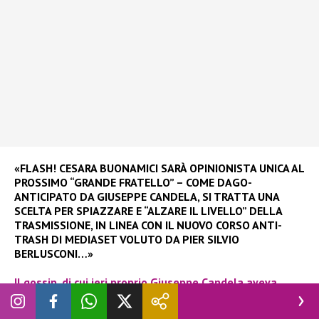
«FLASH! CESARA BUONAMICI SARÀ OPINIONISTA UNICA AL
PROSSIMO “GRANDE FRATELLO” – COME DAGO-
ANTICIPATO DA GIUSEPPE CANDELA, SI TRATTA UNA
SCELTA PER SPIAZZARE E “ALZARE IL LIVELLO” DELLA
TRASMISSIONE, IN LINEA CON IL NUOVO CORSO ANTI-
TRASH DI MEDIASET VOLUTO DA PIER SILVIO
BERLUSCONI…»
Il gossip, di cui ieri proprio
Giuseppe Candela
aveva
parlato per
Dagospia
,
sembrava essere utopia. Si pensava
che difficilmente potesse andare in porto una trattativa di