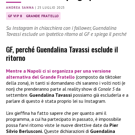
ANDREA SANNA
|
25 LUGLIO 2023
GF VIP 8
GRANDE FRATELLO
Su Instagram in chiacchiera con i follower, Guendalina
Tavassi esclude un ipotetico ritorno al GF e spiega il perché
GF, perché Guendalina Tavassi esclude il
ritorno
Mentre a Napoli ci si organizza per una versione
alternativa del
Grande Fratello
(composto da tiktoker
della zona), in tanti si domandano chi saranno i volti noti (e
non) che prenderanno parte al reality show di
Canale 5
da
settembre.
Guendalina Tavassi
possiamo già escluderla e a
parlare di questo è stata proprio lei su Instagram.
L’ex gieffina ha fatto sapere che per quanto ami il
programma, a cui ha partecipato in passato, è impossibile
possa farvi ritorno viste le nuove direttive date da
Pier
Silvio Berlusconi.
Queste dichiarazioni di
Guendalina