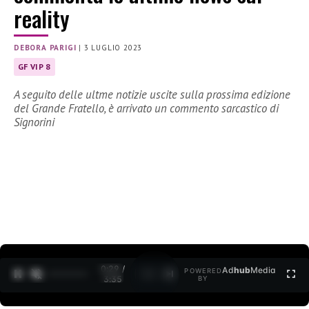
reality
DEBORA PARIGI
|
3 LUGLIO 2023
GF VIP 8
A seguito delle ultme notizie uscite sulla prossima edizione
del Grande Fratello, è arrivato un commento sarcastico di
Signorini
0:30 /
Ad
hub
Media
POWERED
1
/
2
3:35
BY