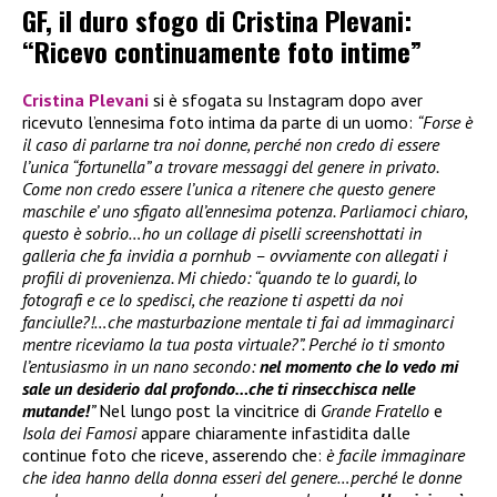
GF, il duro sfogo di Cristina Plevani:
“Ricevo continuamente foto intime”
Cristina Plevani
si è sfogata su Instagram dopo aver
ricevuto l’ennesima foto intima da parte di un uomo:
“Forse è
il caso di parlarne tra noi donne, perché non credo di essere
l’unica “fortunella” a trovare messaggi del genere in privato.
Come non credo essere l’unica a ritenere che questo genere
maschile e’ uno sfigato all’ennesima potenza. Parliamoci chiaro,
questo è sobrio…ho un collage di piselli screenshottati in
galleria che fa invidia a pornhub – ovviamente con allegati i
profili di provenienza. Mi chiedo: “quando te lo guardi, lo
fotografi e ce lo spedisci, che reazione ti aspetti da noi
fanciulle?!…che masturbazione mentale ti fai ad immaginarci
mentre riceviamo la tua posta virtuale?”. Perché io ti smonto
l’entusiasmo in un nano secondo:
nel momento che lo vedo mi
sale un desiderio dal profondo…che ti rinsecchisca nelle
mutande!
”
Nel lungo post la vincitrice di
Grande Fratello
e
Isola dei Famosi
appare chiaramente infastidita dalle
continue foto che riceve, asserendo che:
è facile immaginare
che idea hanno della donna esseri del genere…perché le donne