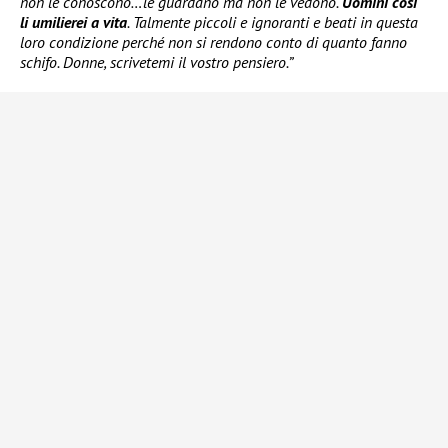
non le conoscono…le guardano ma non le vedono.
Uomini così
li umilierei a vita
. Talmente piccoli e ignoranti e beati in questa
loro condizione perché non si rendono conto di quanto fanno
schifo. Donne, scrivetemi il vostro pensiero.”