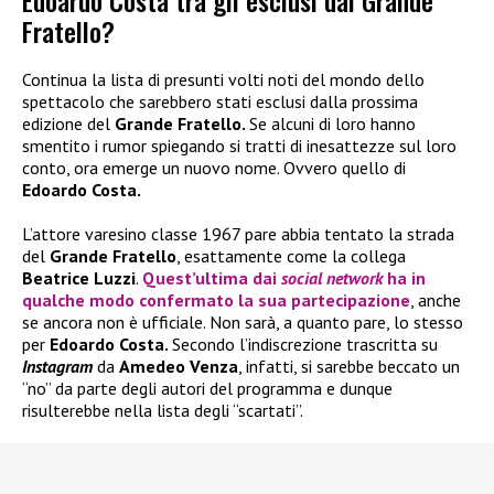
Edoardo Costa tra gli esclusi dal Grande
Fratello?
Continua la lista di presunti volti noti del mondo dello
spettacolo che sarebbero stati esclusi dalla prossima
edizione del
Grande Fratello.
Se alcuni di loro hanno
smentito i rumor spiegando si tratti di inesattezze sul loro
conto, ora emerge un nuovo nome. Ovvero quello di
Edoardo Costa.
L’attore varesino classe 1967 pare abbia tentato la strada
del
Grande Fratello
, esattamente come la collega
Beatrice Luzzi
.
Quest’ultima dai
social network
ha in
qualche modo confermato la sua partecipazione
, anche
se ancora non è ufficiale. Non sarà, a quanto pare, lo stesso
per
Edoardo Costa.
Secondo l’indiscrezione trascritta su
Instagram
da
Amedeo Venza
, infatti, si sarebbe beccato un
“no” da parte degli autori del programma e dunque
risulterebbe nella lista degli “scartati”.