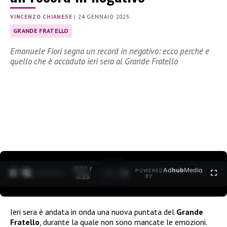
VINCENZO CHIANESE
|
24 GENNAIO 2025
GRANDE FRATELLO
Emanuele Fiori segna un record in negativo: ecco perché e
quello che è accaduto ieri sera al Grande Fratello
0:28 /
Ad
hub
Media
POWERED
1
/
2
3:35
BY
Ieri sera è andata in onda una nuova puntata del
Grande
Fratello
, durante la quale non sono mancate le emozioni.