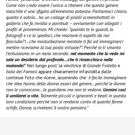
Come non credo essere l’unica a ritenere che questo genere
maschile e’ uno sfigato all’ennesima potenza. Parliamoci chiaro,
questo è sobrio…ho un collage di piselli screenshottati in
galleria che fa invidia a pornhub – ovviamente con allegati i
profili di provenienza. Mi chiedo: “quando te lo guardi, lo
fotografi e ce lo spedisci, che reazione ti aspetti da noi
fanciulle?!…che masturbazione mentale ti fai ad immaginarci
mentre riceviamo la tua posta virtuale?”. Perché io ti smonto
l’entusiasmo in un nano secondo:
nel momento che lo vedo mi
sale un desiderio dal profondo…che ti rinsecchisca nelle
mutande!
”
Nel lungo post la vincitrice di
Grande Fratello
e
Isola dei Famosi
appare chiaramente infastidita dalle
continue foto che riceve, asserendo che:
è facile immaginare
che idea hanno della donna esseri del genere…perché le donne
non le conoscono…le guardano ma non le vedono.
Uomini così
li umilierei a vita
. Talmente piccoli e ignoranti e beati in questa
loro condizione perché non si rendono conto di quanto fanno
schifo. Donne, scrivetemi il vostro pensiero.”