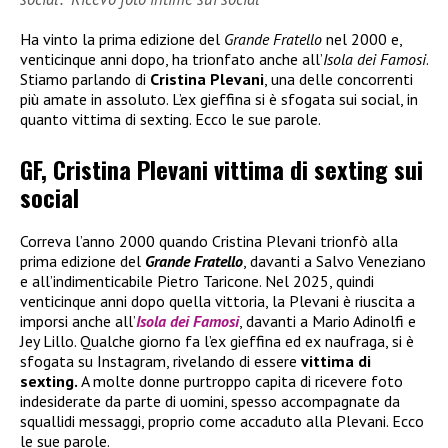
Ha vinto la prima edizione del
Grande Fratello
nel 2000 e,
venticinque anni dopo, ha trionfato anche all’
Isola dei Famosi
.
Stiamo parlando di
Cristina Plevani
, una delle concorrenti
più amate in assoluto. L’ex gieffina si è sfogata sui social, in
quanto vittima di sexting. Ecco le sue parole.
GF, Cristina Plevani vittima di sexting sui
social
Correva l’anno 2000 quando Cristina Plevani trionfò alla
prima edizione del
Grande Fratello
, davanti a Salvo Veneziano
e all’indimenticabile Pietro Taricone. Nel 2025, quindi
venticinque anni dopo quella vittoria, la Plevani è riuscita a
imporsi anche all’
Isola dei Famosi
, davanti a Mario Adinolfi e
Jey Lillo. Qualche giorno fa l’ex gieffina ed ex naufraga, si è
sfogata su Instagram, rivelando di essere
vittima di
sexting.
A molte donne purtroppo capita di ricevere foto
indesiderate da parte di uomini, spesso accompagnate da
squallidi messaggi, proprio come accaduto alla Plevani. Ecco
le sue parole.