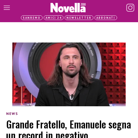
SANREMO
AMICI 24
NEWSLETTER
ABBONATI
NEWS
Grande Fratello, Emanuele segna
un record in negativo