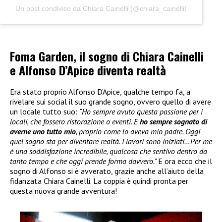
Un post condiviso da Chiara Cainelli (@chiara_cainelli)
Foma Garden, il sogno di Chiara Cainelli
e Alfonso D’Apice diventa realtà
Era stato proprio Alfonso D’Apice, qualche tempo fa, a
rivelare sui social il suo grande sogno, ovvero quello di avere
un locale tutto suo:
“Ho sempre avuto questa passione per i
locali, che fossero ristorazione o eventi. E
ho sempre sognato di
averne uno tutto mio
, proprio come lo aveva mio padre. Oggi
quel sogno sta per diventare realtà. I lavori sono iniziati…Per me
è una soddisfazione incredibile, qualcosa che sentivo dentro da
tanto tempo e che oggi prende forma davvero.”
E ora ecco che il
sogno di Alfonso si è avverato, grazie anche all’aiuto della
fidanzata Chiara Cainelli. La coppia è quindi pronta per
questa nuova grande avventura!