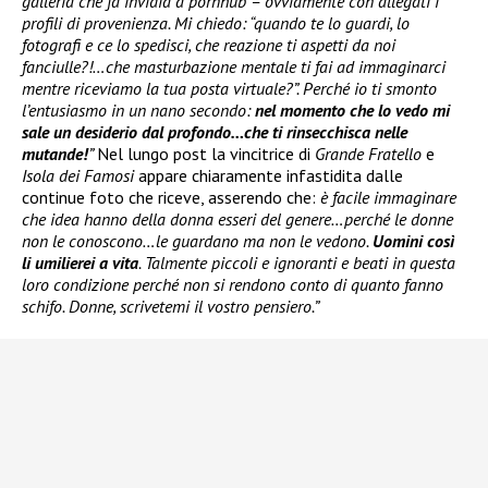
galleria che fa invidia a pornhub – ovviamente con allegati i
profili di provenienza. Mi chiedo: “quando te lo guardi, lo
fotografi e ce lo spedisci, che reazione ti aspetti da noi
fanciulle?!…che masturbazione mentale ti fai ad immaginarci
mentre riceviamo la tua posta virtuale?”. Perché io ti smonto
l’entusiasmo in un nano secondo:
nel momento che lo vedo mi
sale un desiderio dal profondo…che ti rinsecchisca nelle
mutande!
”
Nel lungo post la vincitrice di
Grande Fratello
e
Isola dei Famosi
appare chiaramente infastidita dalle
continue foto che riceve, asserendo che:
è facile immaginare
che idea hanno della donna esseri del genere…perché le donne
non le conoscono…le guardano ma non le vedono.
Uomini così
li umilierei a vita
. Talmente piccoli e ignoranti e beati in questa
loro condizione perché non si rendono conto di quanto fanno
schifo. Donne, scrivetemi il vostro pensiero.”