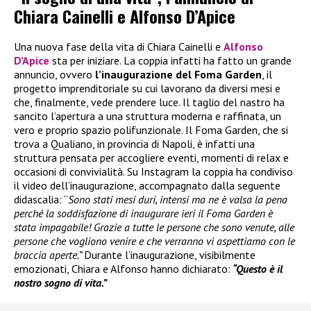
Chiara Cainelli e Alfonso D’Apice
Una nuova fase della vita di Chiara Cainelli e
Alfonso
D’Apice
sta per iniziare. La coppia infatti ha fatto un grande
annuncio, ovvero
l’inaugurazione del Foma Garden
, il
progetto imprenditoriale su cui lavorano da diversi mesi e
che, finalmente, vede prendere luce. Il taglio del nastro ha
sancito l’apertura a una struttura moderna e raffinata, un
vero e proprio spazio polifunzionale. Il Foma Garden, che si
trova a Qualiano, in provincia di Napoli, è infatti una
struttura pensata per accogliere eventi, momenti di relax e
occasioni di convivialità. Su Instagram la coppia ha condiviso
il video dell’inaugurazione, accompagnato dalla seguente
didascalia: “
Sono stati mesi duri, intensi ma ne è valsa la pena
perché la soddisfazione di inaugurare ieri il Foma Garden è
stata impagabile! Grazie a tutte le persone che sono venute, alle
persone che vogliono venire e che verranno vi aspettiamo con le
braccia aperte.”
Durante l’inaugurazione, visibilmente
emozionati, Chiara e Alfonso hanno dichiarato:
“Questo è il
nostro sogno di vita.”