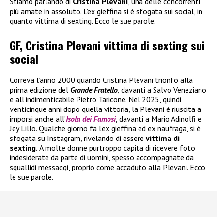
Stiamo parlando di
Cristina Plevani
, una delle concorrenti
più amate in assoluto. L’ex gieffina si è sfogata sui social, in
quanto vittima di sexting. Ecco le sue parole.
GF, Cristina Plevani vittima di sexting sui
social
Correva l’anno 2000 quando Cristina Plevani trionfò alla
prima edizione del
Grande Fratello
, davanti a Salvo Veneziano
e all’indimenticabile Pietro Taricone. Nel 2025, quindi
venticinque anni dopo quella vittoria, la Plevani è riuscita a
imporsi anche all’
Isola dei Famosi
, davanti a Mario Adinolfi e
Jey Lillo. Qualche giorno fa l’ex gieffina ed ex naufraga, si è
sfogata su Instagram, rivelando di essere
vittima di
sexting.
A molte donne purtroppo capita di ricevere foto
indesiderate da parte di uomini, spesso accompagnate da
squallidi messaggi, proprio come accaduto alla Plevani. Ecco
le sue parole.