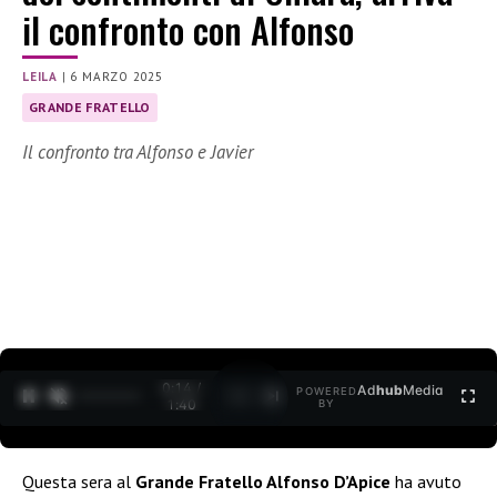
il confronto con Alfonso
LEILA
|
6 MARZO 2025
GRANDE FRATELLO
Il confronto tra Alfonso e Javier
0:15 /
Ad
hub
Media
POWERED
1
/
2
1:40
BY
Questa sera al
Grande Fratello Alfonso D’Apice
ha avuto