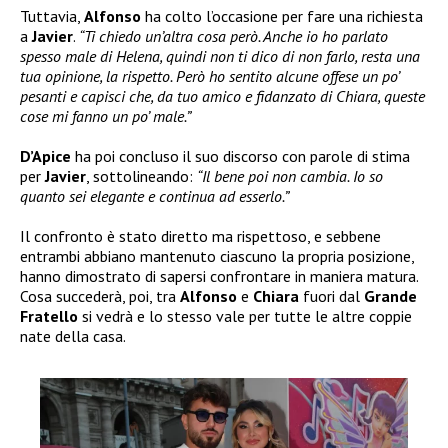
Tuttavia,
Alfonso
ha colto l’occasione per fare una richiesta
a
Javier
.
“Ti chiedo un’altra cosa però. Anche io ho parlato
spesso male di Helena, quindi non ti dico di non farlo, resta una
tua opinione, la rispetto. Però ho sentito alcune offese un po’
pesanti e capisci che, da tuo amico e fidanzato di Chiara, queste
cose mi fanno un po’ male.”
D’Apice
ha poi concluso il suo discorso con parole di stima
per
Javier
, sottolineando:
“Il bene poi non cambia. Io so
quanto sei elegante e continua ad esserlo.”
Il confronto è stato diretto ma rispettoso, e sebbene
entrambi abbiano mantenuto ciascuno la propria posizione,
hanno dimostrato di sapersi confrontare in maniera matura.
Cosa succederà, poi, tra
Alfonso
e
Chiara
fuori dal
Grande
Fratello
si vedrà e lo stesso vale per tutte le altre coppie
nate della casa.