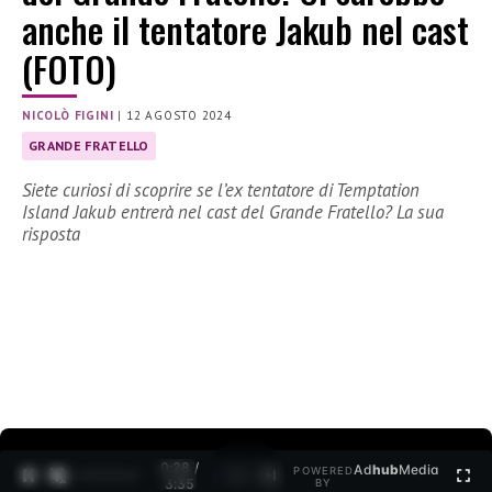
anche il tentatore Jakub nel cast
(FOTO)
NICOLÒ FIGINI
|
12 AGOSTO 2024
GRANDE FRATELLO
Siete curiosi di scoprire se l’ex tentatore di Temptation
Island Jakub entrerà nel cast del Grande Fratello? La sua
risposta
0:30 /
Ad
hub
Media
POWERED
1
/
2
3:35
BY