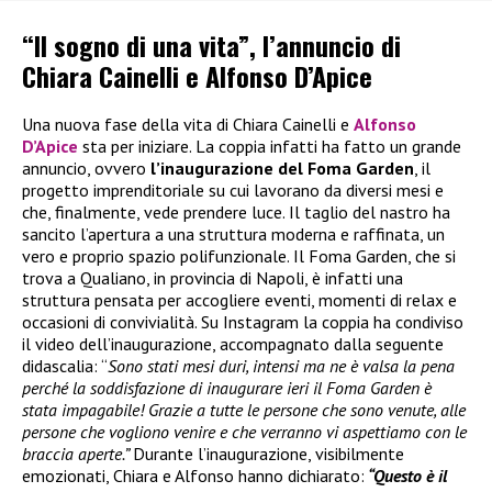
“Il sogno di una vita”, l’annuncio di
Chiara Cainelli e Alfonso D’Apice
Una nuova fase della vita di Chiara Cainelli e
Alfonso
D’Apice
sta per iniziare. La coppia infatti ha fatto un grande
annuncio, ovvero
l’inaugurazione del Foma Garden
, il
progetto imprenditoriale su cui lavorano da diversi mesi e
che, finalmente, vede prendere luce. Il taglio del nastro ha
sancito l’apertura a una struttura moderna e raffinata, un
vero e proprio spazio polifunzionale. Il Foma Garden, che si
trova a Qualiano, in provincia di Napoli, è infatti una
struttura pensata per accogliere eventi, momenti di relax e
occasioni di convivialità. Su Instagram la coppia ha condiviso
il video dell’inaugurazione, accompagnato dalla seguente
didascalia: “
Sono stati mesi duri, intensi ma ne è valsa la pena
perché la soddisfazione di inaugurare ieri il Foma Garden è
stata impagabile! Grazie a tutte le persone che sono venute, alle
persone che vogliono venire e che verranno vi aspettiamo con le
braccia aperte.”
Durante l’inaugurazione, visibilmente
emozionati, Chiara e Alfonso hanno dichiarato:
“Questo è il