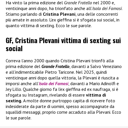
Ha vinto la prima edizione del
Grande Fratello
nel 2000 e,
venticinque anni dopo, ha trionfato anche all’
Isola dei Famosi
.
Stiamo parlando di
Cristina Plevani
, una delle concorrenti
più amate in assoluto. L’ex gieffina si è sfogata sui social, in
quanto vittima di sexting. Ecco le sue parole.
GF, Cristina Plevani vittima di sexting sui
social
Correva l’anno 2000 quando Cristina Plevani trionfò alla
prima edizione del
Grande Fratello
, davanti a Salvo Veneziano
e all’indimenticabile Pietro Taricone. Nel 2025, quindi
venticinque anni dopo quella vittoria, la Plevani è riuscita a
imporsi anche all’
Isola dei Famosi
, davanti a Mario Adinolfi e
Jey Lillo. Qualche giorno fa l’ex gieffina ed ex naufraga, si è
sfogata su Instagram, rivelando di essere
vittima di
sexting.
A molte donne purtroppo capita di ricevere foto
indesiderate da parte di uomini, spesso accompagnate da
squallidi messaggi, proprio come accaduto alla Plevani. Ecco
le sue parole.