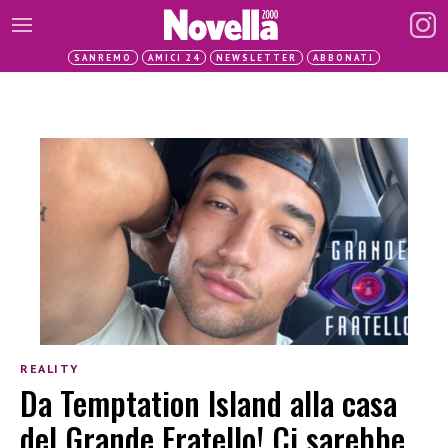
SANREMO
AMICI 24
NEWSLETTER
ABBONATI
REALITY
Da Temptation Island alla casa
del Grande Fratello! Ci sarebbe