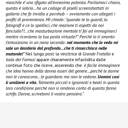
maschile e’ uno sfigato all’ennesima potenza. Parliamoci chiaro,
questo è sobrio…ho un collage di piselli screenshottati in
galleria che fa invidia a pornhub – ovviamente con allegati i
profili di provenienza. Mi chiedo: “quando te lo guardi, lo
fotografi e ce lo spedisci, che reazione ti aspetti da noi
fanciulle?!…che masturbazione mentale ti fai ad immaginarci
mentre riceviamo la tua posta virtuale?”. Perché io ti smonto
l’entusiasmo in un nano secondo:
nel momento che lo vedo mi
sale un desiderio dal profondo…che ti rinsecchisca nelle
mutande!
”
Nel lungo post la vincitrice di
Grande Fratello
e
Isola dei Famosi
appare chiaramente infastidita dalle
continue foto che riceve, asserendo che:
è facile immaginare
che idea hanno della donna esseri del genere…perché le donne
non le conoscono…le guardano ma non le vedono.
Uomini così
li umilierei a vita
. Talmente piccoli e ignoranti e beati in questa
loro condizione perché non si rendono conto di quanto fanno
schifo. Donne, scrivetemi il vostro pensiero.”