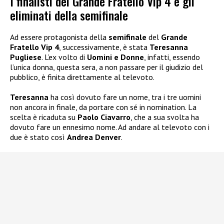
I finalisti del Grande Fratello Vip 4 e gli
eliminati della semifinale
Ad essere protagonista della
semifinale
del
Grande
Fratello Vip 4
, successivamente, è stata
Teresanna
Pugliese
. L’ex volto di
Uomini e Donne
, infatti, essendo
l’unica donna, questa sera, a non passare per il giudizio del
pubblico, è finita direttamente al televoto.
Teresanna
ha così dovuto fare un nome, tra i tre uomini
non ancora in finale, da portare con sé in nomination. La
scelta è ricaduta su
Paolo Ciavarro
, che a sua svolta ha
dovuto fare un ennesimo nome. Ad andare al televoto con i
due è stato così
Andrea Denver
.