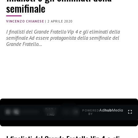
semifinale
VINCENZO CHIANESE
|
2 APRILE 2020
I finalisti del Grande Fratello Vip 4 e gli eliminati della
semifinale Ad essere protagonista della semifinale del
Grande Fratello…
0:12 /
Ad
hub
Media
POWERED
1
/
2
1:40
BY