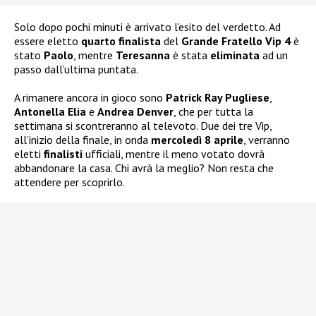
Solo dopo pochi minuti è arrivato l’esito del verdetto. Ad
essere eletto
quarto finalista
del
Grande Fratello Vip 4
è
stato
Paolo
, mentre
Teresanna
è stata
eliminata
ad un
passo dall’ultima puntata.
A rimanere ancora in gioco sono
Patrick Ray Pugliese
,
Antonella Elia
e
Andrea Denver
, che per tutta la
settimana si scontreranno al televoto. Due dei tre Vip,
all’inizio della finale, in onda
mercoledì 8 aprile
, verranno
eletti
finalisti
ufficiali, mentre il meno votato dovrà
abbandonare la casa. Chi avrà la meglio? Non resta che
attendere per scoprirlo.