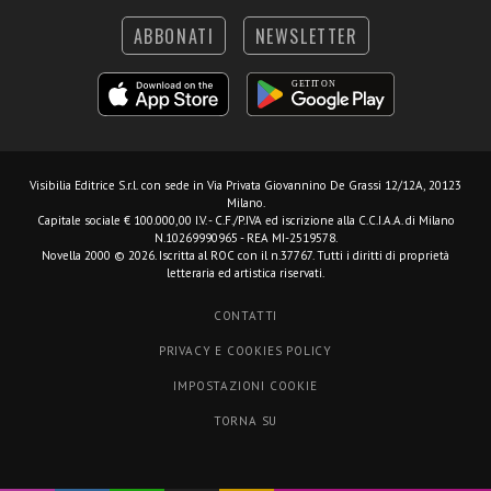
ABBONATI
NEWSLETTER
Visibilia Editrice S.r.l.
con sede in Via Privata Giovannino De Grassi 12/12A, 20123
Milano.
Capitale sociale € 100.000,00 I.V. - C.F./P.IVA ed iscrizione alla C.C.I.A.A. di Milano
N.10269990965 - REA MI-2519578.
Novella 2000 © 2026. Iscritta al ROC con il n.37767. Tutti i diritti di proprietà
letteraria ed artistica riservati.
CONTATTI
PRIVACY E COOKIES POLICY
IMPOSTAZIONI COOKIE
TORNA SU