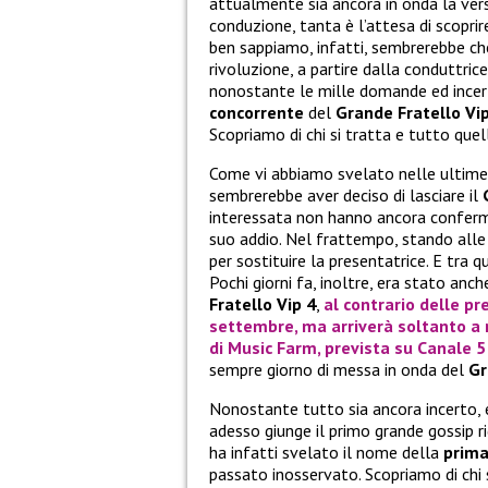
attualmente sia ancora in onda la ve
conduzione, tanta è l’attesa di scopri
ben sappiamo, infatti, sembrerebbe che 
rivoluzione, a partire dalla conduttrice
nonostante le mille domande ed incert
concorrente
del
Grande Fratello Vi
Scopriamo di chi si tratta e tutto que
Come vi abbiamo svelato nelle ultime 
sembrerebbe aver deciso di lasciare il
interessata non hanno ancora conferma
suo addio. Nel frattempo, stando alle v
per sostituire la presentatrice. E tra q
Pochi giorni fa, inoltre, era stato an
Fratello Vip 4
,
al contrario delle pr
settembre, ma arriverà soltanto 
di
Music Farm
, prevista su Canale 5 
sempre giorno di messa in onda del
Gr
Nonostante tutto sia ancora incerto, e
adesso giunge il primo grande gossip ri
ha infatti svelato il nome della
prim
passato inosservato. Scopriamo di chi