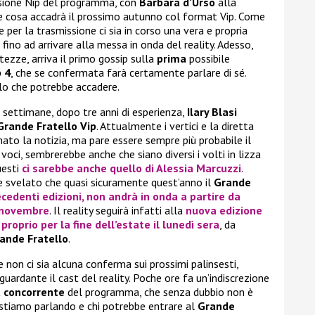
rsione Nip del programma, con
Barbara d’Urso
alla
re cosa accadrà il prossimo autunno col format Vip. Come
per la trasmissione ci sia in corso una vera e propria
 fino ad arrivare alla messa in onda del reality. Adesso,
ezze, arriva il primo gossip sulla
prima
possibile
p 4
, che se confermata farà certamente parlare di sé.
llo che potrebbe accadere.
settimane, dopo tre anni di esperienza,
Ilary Blasi
Grande Fratello Vip
. Attualmente i vertici e la diretta
to la notizia, ma pare essere sempre più probabile il
oci, sembrerebbe anche che siano diversi i volti in lizza
uesti
ci sarebbe anche quello di
Alessia Marcuzzi
.
che svelato che quasi sicuramente quest’anno il
Grande
ecedenti edizioni, non andrà in onda a partire da
a novembre
. Il reality seguirà infatti alla
nuova edizione
proprio per la fine dell’estate il lunedì sera
, da
ande Fratello
.
 non ci sia alcuna conferma sui prossimi palinsesti,
guardante il cast del reality. Poche ore fa un’indiscrezione
a
concorrente
del programma, che senza dubbio non è
 stiamo parlando e chi potrebbe entrare al
Grande