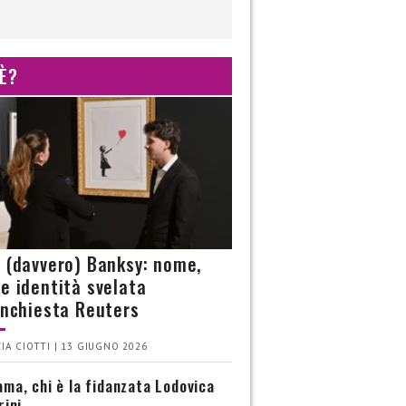
 È?
è (davvero) Banksy: nome,
 e identità svelata
’inchiesta Reuters
IA CIOTTI | 13 GIUGNO 2026
ma, chi è la fidanzata Lodovica
rini