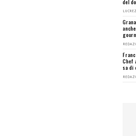
del d
LUCREZ
Grana
anche
gour
REDAZI
Franc
Chef 
sa di
REDAZI