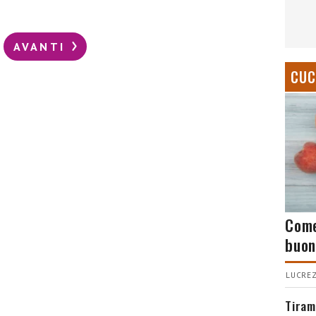
AVANTI
CUC
Come
buon
LUCREZ
Tiram