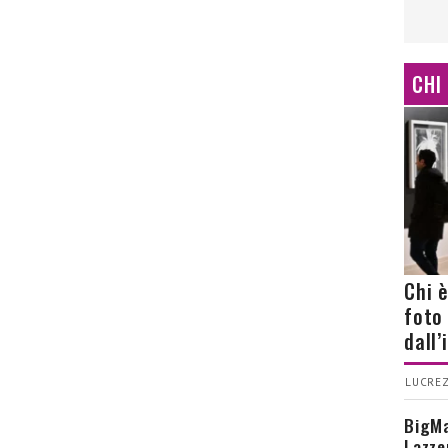
CHI
Chi 
foto
dall
LUCREZ
BigMa
Lazze