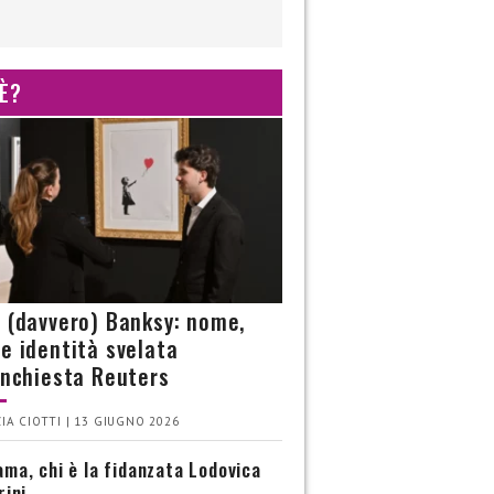
 È?
è (davvero) Banksy: nome,
 e identità svelata
’inchiesta Reuters
IA CIOTTI | 13 GIUGNO 2026
ma, chi è la fidanzata Lodovica
rini