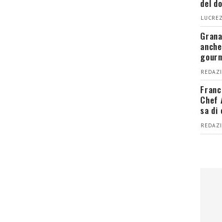
del d
LUCREZ
Grana
anche
gour
REDAZI
Franc
Chef 
sa di
REDAZI