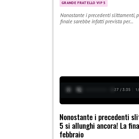
GRANDE FRATELLO VIP 5
Nonostante i precedenti slittamenti, p
finale sarebbe infatti prevista per…
0:28 / 3:35
1
Nonostante i precedenti sli
5 si allunghi ancora! La fin
febbraio