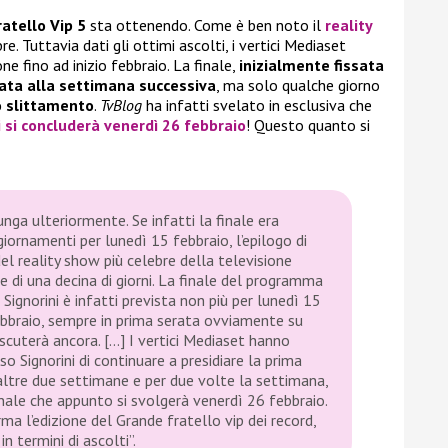
atello Vip 5
sta ottenendo. Come è ben noto il
reality
. Tuttavia dati gli ottimi ascolti, i vertici Mediaset
ne fino ad inizio febbraio. La finale,
inizialmente fissata
ata alla settimana successiva
, ma solo qualche giorno
o slittamento
.
TvBlog
ha infatti svelato in esclusiva che
i si concluderà venerdì 26 febbraio
! Questo quanto si
unga ulteriormente. Se infatti la finale era
giornamenti per lunedì 15 febbraio, l’epilogo di
el reality show più celebre della televisione
e di una decina di giorni. La finale del programma
ignorini è infatti prevista non più per lunedì 15
ebbraio, sempre in prima serata ovviamente su
scuterà ancora. […] I vertici Mediaset hanno
 Signorini di continuare a presidiare la prima
altre due settimane e per due volte la settimana,
 finale che appunto si svolgerà venerdì 26 febbraio.
rma l’edizione del Grande fratello vip dei record,
in termini di ascolti”.