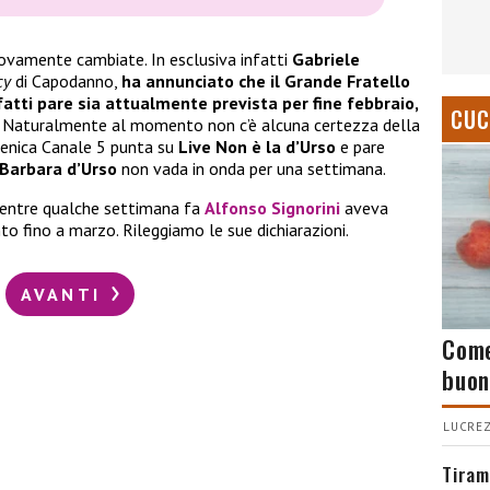
ovamente cambiate. In esclusiva infatti
Gabriele
cy
di Capodanno,
ha annunciato che il Grande Fratello
nfatti pare sia attualmente prevista per fine febbraio,
CUC
! Naturalmente al momento non c’è alcuna certezza della
menica Canale 5 punta su
Live Non è la d’Urso
e pare
Barbara d’Urso
non vada in onda per una settimana.
mentre qualche settimana fa
Alfonso Signorini
aveva
to fino a marzo. Rileggiamo le sue dichiarazioni.
AVANTI
Come
buon
LUCREZ
Tiram