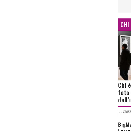
CHI
Chi 
foto
dall
LUCREZ
BigMa
Lazze