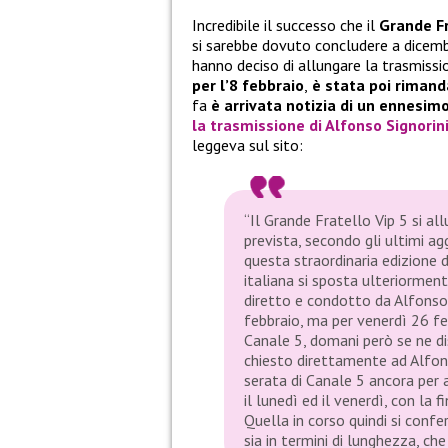
Incredibile il successo che il
Grande Fr
si sarebbe dovuto concludere a dicembre
hanno deciso di allungare la trasmissio
per l’8 febbraio
,
è stata poi rimand
fa
è arrivata notizia di un ennesim
la
trasmissione di Alfonso Signorin
leggeva sul sito:
“Il Grande Fratello Vip 5 si all
prevista, secondo gli ultimi ag
questa straordinaria edizione d
italiana si sposta ulteriorment
diretto e condotto da Alfonso S
febbraio, ma per venerdì 26 f
Canale 5, domani però se ne di
chiesto direttamente ad Alfonso
serata di Canale 5 ancora per 
il lunedì ed il venerdì, con la
Quella in corso quindi si confe
sia in termini di lunghezza, che 