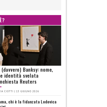
 È?
è (davvero) Banksy: nome,
 e identità svelata
’inchiesta Reuters
IA CIOTTI | 13 GIUGNO 2026
ma, chi è la fidanzata Lodovica
rini