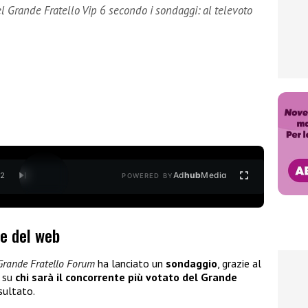
el Grande Fratello Vip 6 secondo i sondaggi: al televoto
Ad
hub
Media
/
2
POWERED BY
re del web
Grande Fratello Forum
ha lanciato un
sondaggio
, grazie al
a su
chi sarà il concorrente più votato del Grande
isultato.