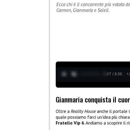
Ecco chi è il concorrente più votato d
Carmen, Gianmaria e Soleil.
0:28 / 3:35
1
Gianmaria conquista il cuo
Oltre a
Reality House
anche il portale
quale possiamo farci un’idea più chiar
Fratello Vip 6
. Andiamo a scoprire il r