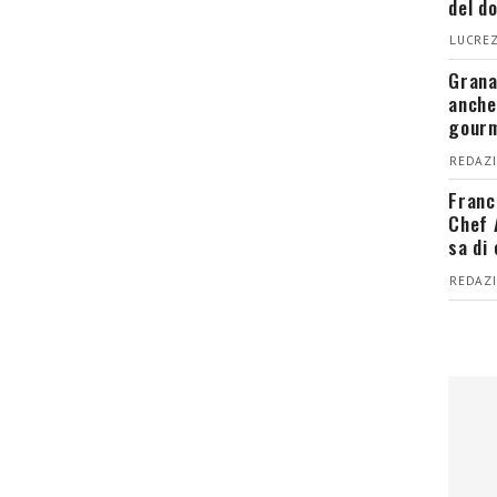
del d
LUCREZ
Grana
anche
gour
REDAZI
Franc
Chef 
sa di
REDAZI