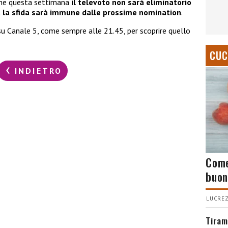
he questa settimana
il televoto non sarà eliminatorio
à la sfida sarà immune dalle prossime nomination
.
 Canale 5, come sempre alle 21.45, per scoprire quello
CUC
INDIETRO
Come
buon
LUCREZ
Tiram