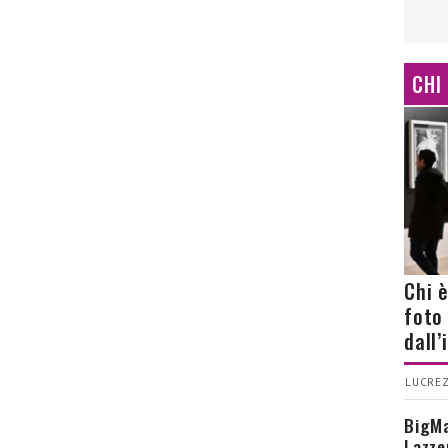
CHI
Chi 
foto
dall
LUCREZ
BigMa
Lazze