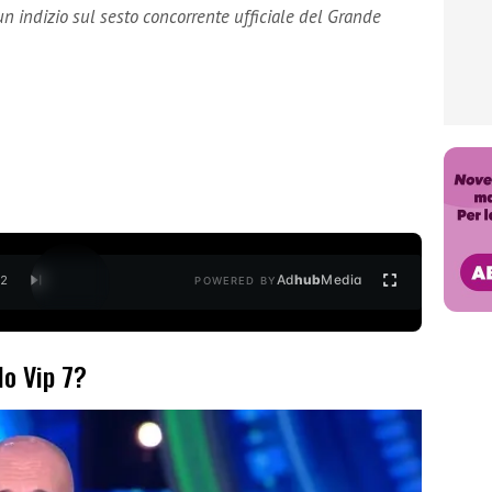
un indizio sul sesto concorrente ufficiale del Grande
Ad
hub
Media
/
2
POWERED BY
lo Vip 7?