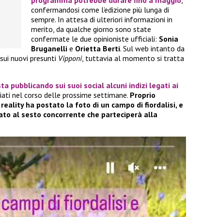
programma potrebbe durare fino a maggio
,
confermandosi come l’edizione più lunga di
sempre. In attesa di ulteriori informazioni in
merito, da qualche giorno sono state
confermate le due opinioniste ufficiali:
Sonia
Bruganelli
e
Orietta Berti
. Sul web intanto da
sui nuovi presunti
Vipponi
, tuttavia al momento si tratta
sta pubblicando sui suoi social alcuni indizi legati ai
iati nel corso delle prossime settimane.
Proprio
reality ha postato la foto di un campo di fiordalisi, e
gato al sesto concorrente che parteciperà alla