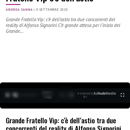
ANDREA SANNA
|
9 SETTEMBRE 2020
Grande Fratello Vip: c’è dell’astio tra due concorrenti del
reality di Alfonso Signorini C’è grande attesa per l’inizio del
Grande…
0:27 /
Ad
hub
Media
POWERED
1
/
2
1:40
BY
Grande Fratello Vip: c’è dell’astio tra due
concorrenti del reality di Alfonso Signorini