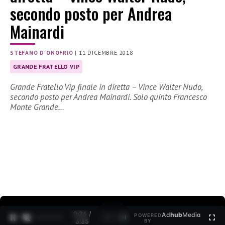
secondo posto per Andrea
Mainardi
STEFANO D'ONOFRIO
|
11 DICEMBRE 2018
GRANDE FRATELLO VIP
Grande Fratello Vip finale in diretta – Vince Walter Nudo,
secondo posto per Andrea Mainardi. Solo quinto Francesco
Monte Grande…
0:26 /
Ad
hub
Media
POWERED
1
/
2
3:35
BY