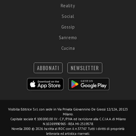
Reality
Social
Gossip
Sanremo
Cucina
ABBONATI
NEWSLETTER
Visibilia Editrice S.r.l.
con sede in Via Privata Giovannino De Grassi 12/12A, 20123
Milano.
Capitale sociale € 100.000,00 I.V. - C.F./P.IVA ed iscrizione alla C.C.I.A.A. di Milano
N.10269990965 - REA MI-2519578.
Novella 2000 © 2026. Iscritta al ROC con il n.37767. Tutti i diritti di proprietà
letteraria ed artistica riservati.