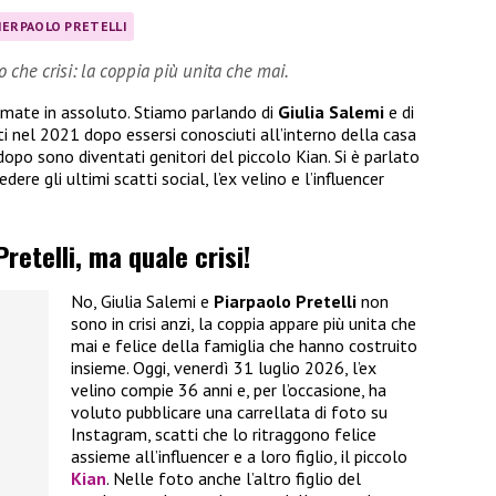
IERPAOLO PRETELLI
ro che crisi: la coppia più unita che mai.
 amate in assoluto. Stiamo parlando di
Giulia Salemi
e di
ti nel 2021 dopo essersi conosciuti all’interno della casa
opo sono diventati genitori del piccolo Kian. Si è parlato
dere gli ultimi scatti social, l’ex velino e l’influencer
retelli, ma quale crisi!
No, Giulia Salemi e
Piarpaolo Pretelli
non
sono in crisi anzi, la coppia appare più unita che
mai e felice della famiglia che hanno costruito
insieme. Oggi, venerdì 31 luglio 2026, l’ex
velino compie 36 anni e, per l’occasione, ha
voluto pubblicare una carrellata di foto su
Instagram, scatti che lo ritraggono felice
assieme all’influencer e a loro figlio, il piccolo
Kian
. Nelle foto anche l’altro figlio del