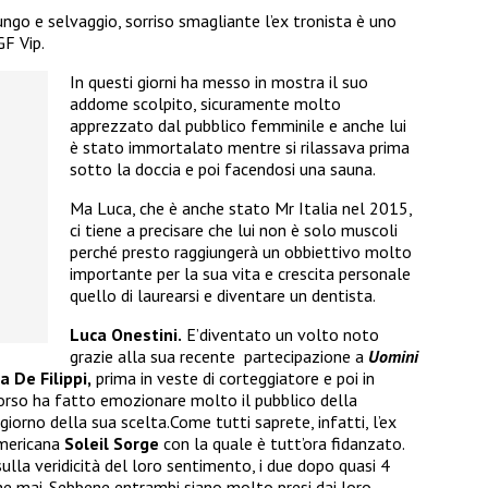
ungo e selvaggio, sorriso smagliante l’ex tronista è uno
GF Vip.
In questi giorni ha messo in mostra il suo
addome scolpito, sicuramente molto
apprezzato dal pubblico femminile e anche lui
è stato immortalato mentre si rilassava prima
sotto la doccia e poi facendosi una sauna.
Ma Luca, che è anche stato Mr Italia nel 2015,
ci tiene a precisare che lui non è solo muscoli
perché presto raggiungerà un obbiettivo molto
importante per la sua vita e crescita personale
quello di laurearsi e diventare un dentista.
Luca Onestini.
E’diventato un volto noto
grazie alla sua recente
partecipazione a
Uomini
a De Filippi,
prima in veste di corteggiatore e poi in
corso ha fatto emozionare molto il pubblico della
giorno della sua scelta.Come tutti saprete, infatti, l’ex
americana
Soleil Sorge
con la quale è tutt’ora fidanzato.
ulla veridicità del loro sentimento, i due dopo quasi 4
he mai. Sebbene entrambi siano molto presi dai loro