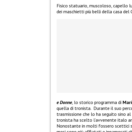
Fisico statuario, muscoloso, capello l
dei maschietti più belli della casa del 
e Donne
, lo storico programma di
Mari
quella di tronista. Durante il suo per
trasmissione che lo ha seguito sino al 
tronista ha scelto l’avvenente italo 
Nonostante in molti fossero scettici s
mesi sono più affiatati e innamorati c