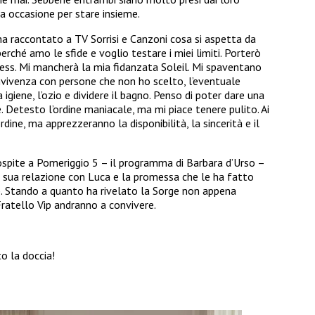
a occasione per stare insieme.
a ha raccontato a TV Sorrisi e Canzoni cosa si aspetta da
rché amo le sfide e voglio testare i miei limiti. Porterò
ness. Mi mancherà la mia fidanzata Soleil. Mi spaventano
convivenza con persone che non ho scelto, l’eventuale
a igiene, l’ozio e dividere il bagno. Penso di poter dare una
e. Detesto l’ordine maniacale, ma mi piace tenere pulito. Ai
ordine, ma apprezzeranno la disponibilità, la sincerità e il
ospite a Pomeriggio 5 – il programma di Barbara d’Urso –
 sua relazione con Luca e la promessa che le ha fatto
p. Stando a quanto ha rivelato la Sorge non appena
Fratello Vip andranno a convivere.
o la doccia!