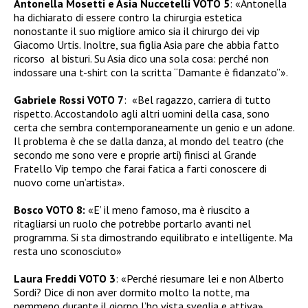
Antonella Mosetti e Asia Nuccetelli VOTO 5
: «Antonella
ha dichiarato di essere contro la chirurgia estetica
nonostante il suo migliore amico sia il chirurgo dei vip
Giacomo Urtis. Inoltre, sua figlia Asia pare che abbia fatto
ricorso al bisturi. Su Asia dico una sola cosa: perché non
indossare una t-shirt con la scritta “Damante è fidanzato”».
Gabriele Rossi VOTO 7
: «Bel ragazzo, carriera di tutto
rispetto. Accostandolo agli altri uomini della casa, sono
certa che sembra contemporaneamente un genio e un adone.
Il problema è che se dalla danza, al mondo del teatro (che
secondo me sono vere e proprie arti) finisci al Grande
Fratello Vip tempo che farai fatica a farti conoscere di
nuovo come un’artista».
Bosco VOTO 8:
«E’ il meno famoso, ma è riuscito a
ritagliarsi un ruolo che potrebbe portarlo avanti nel
programma. Si sta dimostrando equilibrato e intelligente. Ma
resta uno sconosciuto»
Laura Freddi VOTO 3
: «Perché riesumare lei e non Alberto
Sordi? Dice di non aver dormito molto la notte, ma
nemmeno durante il giorno l’ho vista sveglia e attiva».