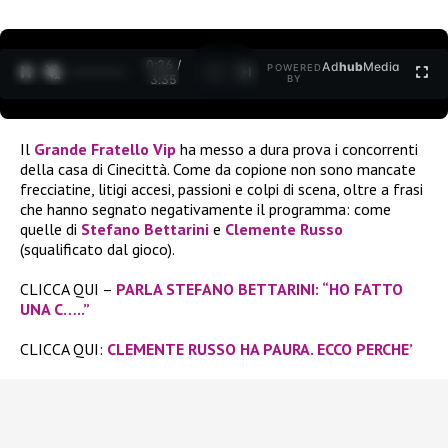
0:27 /
Ad
hub
Media
POWERED
1
/
2
3:35
BY
Il
Grande Fratello Vip
ha messo a dura prova i concorrenti
della casa di Cinecittà. Come da copione non sono mancate
frecciatine, litigi accesi, passioni e colpi di scena, oltre a frasi
che hanno segnato negativamente il programma: come
quelle di
Stefano Bettarini
e
Clemente Russo
(squalificato dal gioco).
CLICCA QUI –
PARLA STEFANO BETTARINI: “HO FATTO
UNA C…..”
CLICCA QUI:
CLEMENTE RUSSO HA PAURA. ECCO PERCHE’