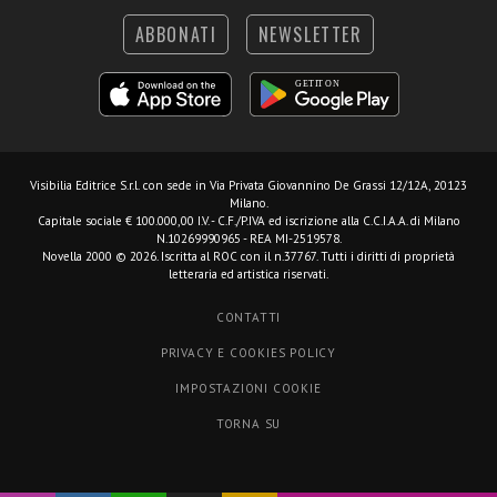
ABBONATI
NEWSLETTER
Visibilia Editrice S.r.l.
con sede in Via Privata Giovannino De Grassi 12/12A, 20123
Milano.
Capitale sociale € 100.000,00 I.V. - C.F./P.IVA ed iscrizione alla C.C.I.A.A. di Milano
N.10269990965 - REA MI-2519578.
Novella 2000 © 2026. Iscritta al ROC con il n.37767. Tutti i diritti di proprietà
letteraria ed artistica riservati.
CONTATTI
PRIVACY E COOKIES POLICY
IMPOSTAZIONI COOKIE
TORNA SU