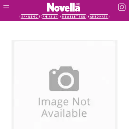
SANREMO
AMICI 24
NEWSLETTER
ABBONATI