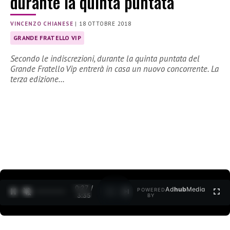
durante la quinta puntata
VINCENZO CHIANESE
|
18 OTTOBRE 2018
GRANDE FRATELLO VIP
Secondo le indiscrezioni, durante la quinta puntata del
Grande Fratello Vip entrerà in casa un nuovo concorrente. La
terza edizione…
0:27 /
Ad
hub
Media
POWERED
1
/
2
3:35
BY