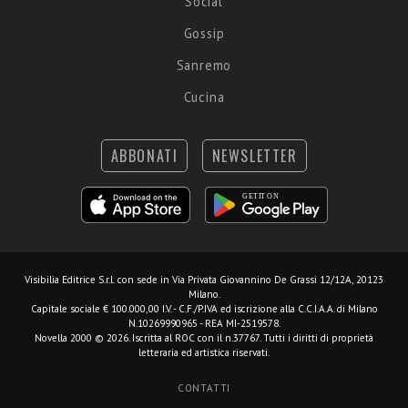
Social
Gossip
Sanremo
Cucina
ABBONATI
NEWSLETTER
Visibilia Editrice S.r.l.
con sede in Via Privata Giovannino De Grassi 12/12A, 20123
Milano.
Capitale sociale € 100.000,00 I.V. - C.F./P.IVA ed iscrizione alla C.C.I.A.A. di Milano
N.10269990965 - REA MI-2519578.
Novella 2000 © 2026. Iscritta al ROC con il n.37767. Tutti i diritti di proprietà
letteraria ed artistica riservati.
CONTATTI