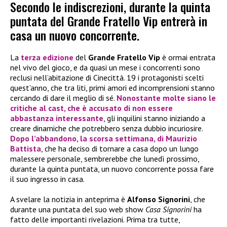
Secondo le indiscrezioni, durante la quinta
puntata del Grande Fratello Vip entrerà in
casa un nuovo concorrente.
La
terza edizione
del
Grande Fratello Vip
è ormai entrata
nel vivo del gioco, e da quasi un mese i concorrenti sono
reclusi nell’abitazione di Cinecittà. 19 i protagonisti scelti
quest’anno, che tra liti, primi amori ed incomprensioni stanno
cercando di dare il meglio di sé.
Nonostante molte siano le
critiche al cast, che è accusato di non essere
abbastanza interessante
, gli inquilini stanno iniziando a
creare dinamiche che potrebbero senza dubbio incuriosire.
Dopo l’abbandono, la scorsa settimana, di
Maurizio
Battista
, che ha deciso di tornare a casa dopo un lungo
malessere personale, sembrerebbe che lunedì prossimo,
durante la quinta puntata, un nuovo concorrente possa fare
il suo ingresso in casa.
A svelare la notizia in anteprima è
Alfonso Signorini
, che
durante una puntata del suo web show
Casa Signorini
ha
fatto delle importanti rivelazioni. Prima tra tutte,