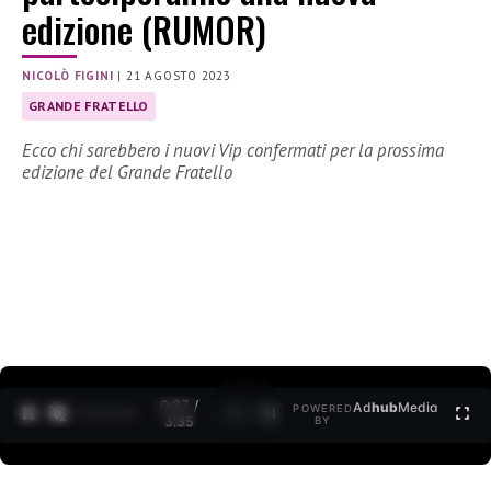
edizione (RUMOR)
NICOLÒ FIGINI
|
21 AGOSTO 2023
GRANDE FRATELLO
Ecco chi sarebbero i nuovi Vip confermati per la prossima
edizione del Grande Fratello
0:27 /
Ad
hub
Media
POWERED
1
/
2
3:35
BY