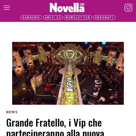
SANREMO
AMICI 24
NEWSLETTER
ABBONATI
NEWS
Grande Fratello, i Vip che
parteciperanno alla nuova